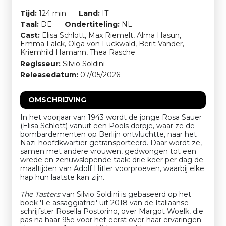
Tijd:
124 min
Land:
IT
Taal:
DE
Ondertiteling:
NL
Cast:
Elisa Schlott, Max Riemelt, Alma Hasun,
Emma Falck, Olga von Luckwald, Berit Vander,
Kriemhild Hamann, Thea Rasche
Regisseur:
Silvio Soldini
Releasedatum:
07/05/2026
OMSCHRIJVING
In het voorjaar van 1943 wordt de jonge Rosa Sauer
(Elisa Schlott) vanuit een Pools dorpje, waar ze de
bombardementen op Berlijn ontvluchtte, naar het
Nazi-hoofdkwartier getransporteerd. Daar wordt ze,
samen met andere vrouwen, gedwongen tot een
wrede en zenuwslopende taak: drie keer per dag de
maaltijden van Adolf Hitler voorproeven, waarbij elke
hap hun laatste kan zijn.
The Tasters
van Silvio Soldini is gebaseerd op het
boek 'Le assaggiatrici' uit 2018 van de Italiaanse
schrijfster Rosella Postorino, over Margot Woelk, die
pas na haar 95e voor het eerst over haar ervaringen