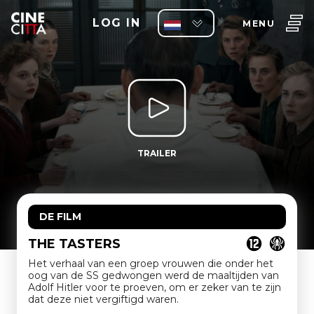
LOG IN
MENU
TRAILER
DE FILM
THE TASTERS
Het verhaal van een groep vrouwen die onder het
oog van de SS gedwongen werd de maaltijden van
Adolf Hitler voor te proeven, om er zeker van te zijn
dat deze niet vergiftigd waren.