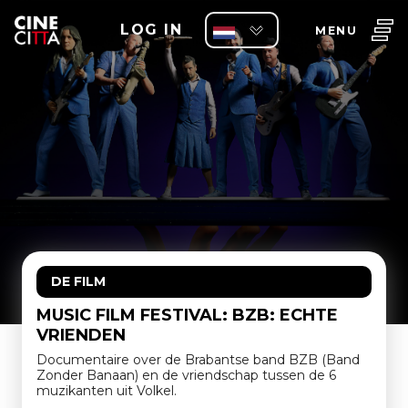
LOG IN
MENU
DE FILM
MUSIC FILM FESTIVAL: BZB: ECHTE
VRIENDEN
Documentaire over de Brabantse band BZB (Band
Zonder Banaan) en de vriendschap tussen de 6
muzikanten uit Volkel.