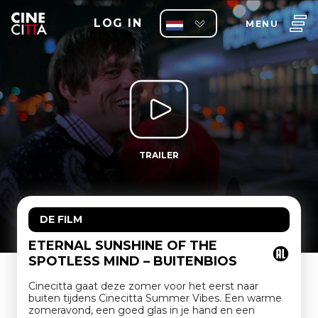
LOG IN
MENU
TRAILER
DE FILM
ETERNAL SUNSHINE OF THE
SPOTLESS MIND – BUITENBIOS
Cinecitta gaat deze zomer voor het eerst naar
buiten tijdens Cinecitta Summer Vibes. Een warme
zomeravond, een goed glas in je hand en een