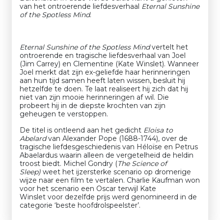
van het ontroerende liefdesverhaal
Eternal Sunshine
of the Spotless Mind
.
Eternal Sunshine of the Spotless Mind
vertelt het
ontroerende en tragische liefdesverhaal van Joel
(Jim Carrey) en Clementine (Kate Winslet). Wanneer
Joel merkt dat zijn ex-geliefde haar herinneringen
aan hun tijd samen heeft laten wissen, besluit hij
hetzelfde te doen. Te laat realiseert hij zich dat hij
niet van zijn mooie herinneringen af wil. Die
probeert hij in de diepste krochten van zijn
geheugen te verstoppen.
De titel is ontleend aan het gedicht
Eloisa to
Abelard
van Alexander Pope (1688-1744), over de
tragische liefdesgeschiedenis van Héloïse en Petrus
Abaelardus waarin alleen de vergetelheid de heldin
troost biedt. Michel Gondry (
The Science of
Sleep)
weet het ijzersterke scenario op dromerige
wijze naar een film te vertalen. Charlie Kaufman won
voor het scenario een Oscar terwijl Kate
Winslet voor dezelfde prijs werd genomineerd in de
categorie ‘beste hoofdrolspeelster’.