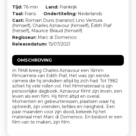
Tijd:
76 min
Land:
Frankrijk
Taal:
Frans
Ondertiteling:
Nederlands
Cast:
Romain Duris (narrator) Lino Ventura
(himself), Charles Aznavour (himself), Édith Piaf
(herself), Maurice Biraud (himself)
Regisseur:
Marc di Domenico
Releasedatum:
15/07/2021
OMSCHRIJVING
In 1948 kreeg Charles Aznavour een 16mm
filmcamera van Edith Piaf, Het was zijn eerste
camera die hij sindsdien altijd bij zich had. Tot 1982
schiet hij vele rollen vol. Het filmmateriaal is zijn
persoonlijke dagboek. Aznavour filmt zijn leven, een
leven als een film. Hij filmt altijd en overal.
Momenten en gebeurtenissen, plaatsen waar hij
optreedt, zijn vrienden, liefdes en narigheid.. Een
paar maanden voor zijn dood, bekeek hij het
materiaal met Marc di Domenico. En besloot er een
film van te maken, zijn film.