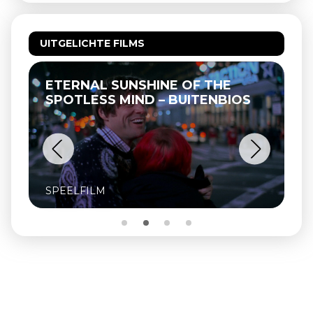
UITGELICHTE FILMS
ETERNAL SUNSHINE OF THE
THEL
SPOTLESS MIND – BUITENBIOS
SPEELFILM
SPEE