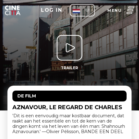
LOG IN
MENU
TRAILER
DE FILM
AZNAVOUR, LE REGARD DE CHARLES
'Dit is een eenvoudig maar kostbaar document, dat
raakt aan het essentiële en tot de kern van de
dingen komt via het leven van één man: Shahnourh
Aznavourian.' —Olivier Pélisson, BANDE EEN DEEL