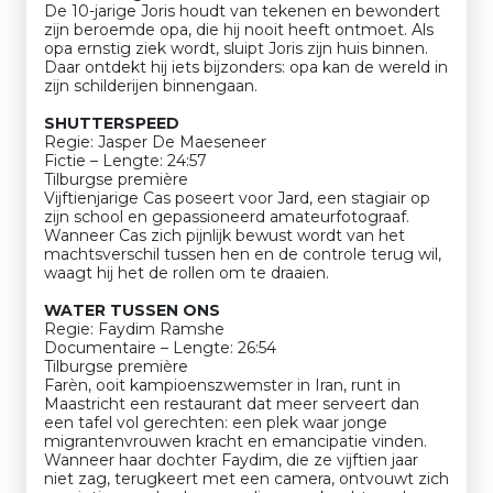
De 10-jarige Joris houdt van tekenen en bewondert
zijn beroemde opa, die hij nooit heeft ontmoet. Als
opa ernstig ziek wordt, sluipt Joris zijn huis binnen.
Daar ontdekt hij iets bijzonders: opa kan de wereld in
zijn schilderijen binnengaan.
SHUTTERSPEED
Regie: Jasper De Maeseneer
Fictie – Lengte: 24:57
Tilburgse première
Vijftienjarige Cas poseert voor Jard, een stagiair op
zijn school en gepassioneerd amateurfotograaf.
Wanneer Cas zich pijnlijk bewust wordt van het
machtsverschil tussen hen en de controle terug wil,
waagt hij het de rollen om te draaien.
WATER TUSSEN ONS
Regie: Faydim Ramshe
Documentaire – Lengte: 26:54
Tilburgse première
Farèn, ooit kampioenszwemster in Iran, runt in
Maastricht een restaurant dat meer serveert dan
een tafel vol gerechten: een plek waar jonge
migrantenvrouwen kracht en emancipatie vinden.
Wanneer haar dochter Faydim, die ze vijftien jaar
niet zag, terugkeert met een camera, ontvouwt zich