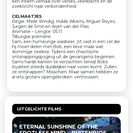
een intiem verhaal over verlies, veerkracht en de
zoektocht naar verbondenheid.
CELMAATJES
Regie: Melle Windig, Hidde Alberts, Miguel Reyes,
Jurgen de Smit en Arjen van der Plas
Animatie – Lengte: 05:11
Tilburgse première
Sam, een humeurige wasbeer, zit vast in een cel die
hij moet delen met Bob, een lieve maar wat
dommige zeekoe. Tijdens een chaotische
ontsnappingspoging uit de gevangenis beginnen
Sams harde kanten te verzachten terwijl Bobs
loyaliteit steeds duidelijker naar voren komt. Zullen
ze ontsnappen? Misschien. Maar samen hebben ze
al iets groters opengebroken: vertrouwen.
UITGELICHTE FILMS
ETERNAL SUNSHINE OF THE