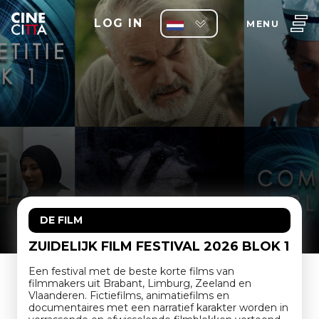
LOG IN
MENU
DE FILM
ZUIDELIJK FILM FESTIVAL 2026 BLOK 1
Een festival met de beste korte films van
filmmakers uit Brabant, Limburg, Zeeland en
Vlaanderen. Fictiefilms, animatiefilms en
documentaires met een narratief karakter worden in