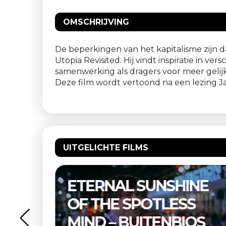
OMSCHRIJVING
De beperkingen van het kapitalisme zijn dag
Utopia Revisited. Hij vindt inspiratie in ve
samenwerking als dragers voor meer geli
Deze film wordt vertoond na een lezing 
UITGELICHTE FILMS
ERNAL SUNSHINE
THELMA 
 THE SPOTLESS
BUITEN
ND – BUITENBIOS