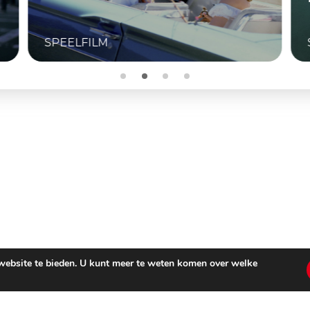
SPEELFILM
 website te bieden. U kunt meer te weten komen over welke