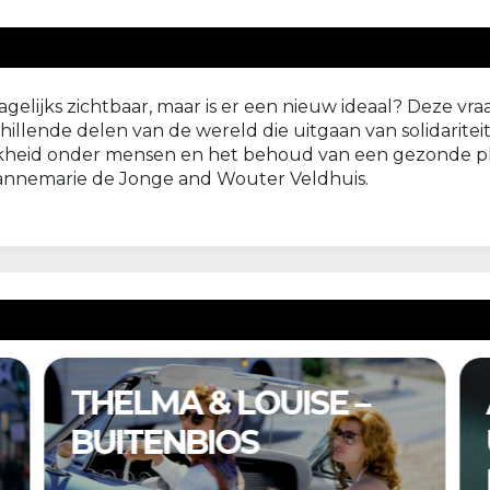
elijks zichtbaar, maar is er een nieuw ideaal? Deze vraag
rschillende delen van de wereld die uitgaan van solidaritei
jkheid onder mensen en het behoud van een gezonde p
Jannemarie de Jonge and Wouter Veldhuis.
& LOUISE –
A COMPLET
BIOS
UNKNOWN –
BUITENBIOS