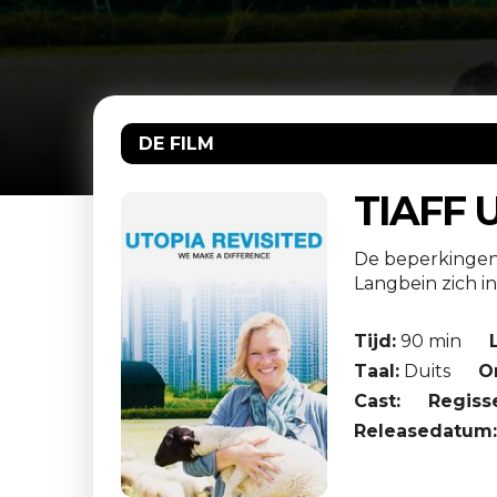
DE FILM
TIAFF 
De beperkingen v
Langbein zich in 
Tijd:
90 min
Taal:
Duits
O
Cast:
Regiss
Releasedatum: