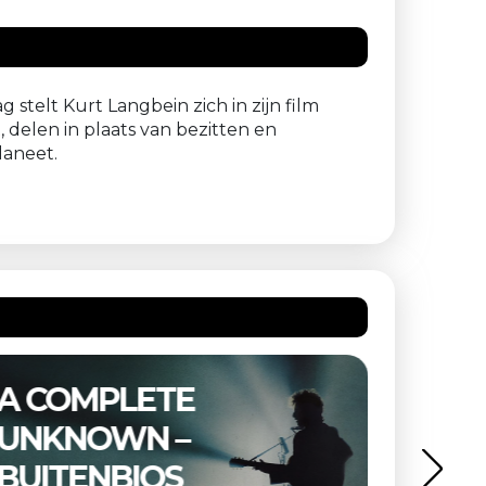
 stelt Kurt Langbein zich in zijn film
t, delen in plaats van bezitten en
laneet.
E
THE SUBSTANCE 
BUITENBIOS