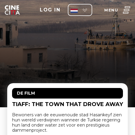
LOG IN
MENU
DE FILM
TIAFF: THE TOWN THAT DROVE AWAY
Bewoners van de eeuwenoude stad Hasankeyf zien
hun wereld verdwijnen wanneer de Turkse regering
hun land onder water zet voor een prestigieus
dammenproject.