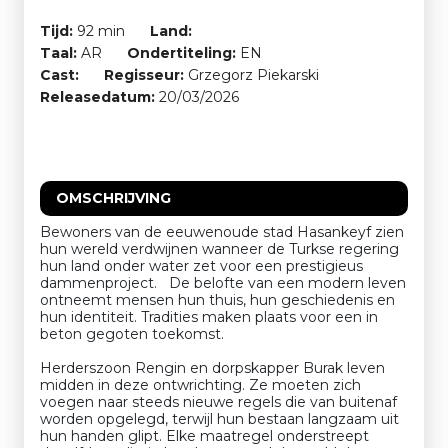
Tijd:
92 min
Land:
Taal:
AR
Ondertiteling:
EN
Cast:
Regisseur:
Grzegorz Piekarski
Releasedatum:
20/03/2026
OMSCHRIJVING
Bewoners van de eeuwenoude stad Hasankeyf zien
hun wereld verdwijnen wanneer de Turkse regering
hun land onder water zet voor een prestigieus
dammenproject. De belofte van een modern leven
ontneemt mensen hun thuis, hun geschiedenis en
hun identiteit. Tradities maken plaats voor een in
beton gegoten toekomst.
Herderszoon Rengin en dorpskapper Burak leven
midden in deze ontwrichting. Ze moeten zich
voegen naar steeds nieuwe regels die van buitenaf
worden opgelegd, terwijl hun bestaan langzaam uit
hun handen glipt. Elke maatregel onderstreept