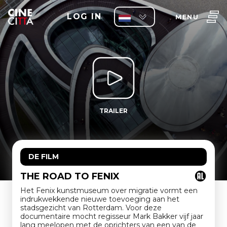
LOG IN
MENU
TRAILER
DE FILM
THE ROAD TO FENIX
Het Fenix kunstmuseum over migratie vormt een
indrukwekkende nieuwe toevoeging aan het
stadsgezicht van Rotterdam. Voor deze
documentaire mocht regisseur Mark Bakker vijf jaar
lang meelopen met de oprichters van een van de