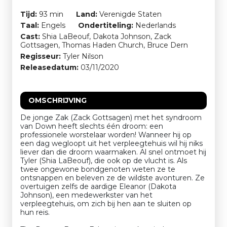
Tijd:
93 min
Land:
Verenigde Staten
Taal:
Engels
Ondertiteling:
Nederlands
Cast:
Shia LaBeouf, Dakota Johnson, Zack
Gottsagen, Thomas Haden Church, Bruce Dern
Regisseur:
Tyler Nilson
Releasedatum:
03/11/2020
OMSCHRIJVING
De jonge Zak (Zack Gottsagen) met het syndroom
van Down heeft slechts één droom: een
professionele worstelaar worden! Wanneer hij op
een dag wegloopt uit het verpleegtehuis wil hij niks
liever dan die droom waarmaken. Al snel ontmoet hij
Tyler (Shia LaBeouf), die ook op de vlucht is. Als
twee ongewone bondgenoten weten ze te
ontsnappen en beleven ze de wildste avonturen. Ze
overtuigen zelfs de aardige Eleanor (Dakota
Johnson), een medewerkster van het
verpleegtehuis, om zich bij hen aan te sluiten op
hun reis.