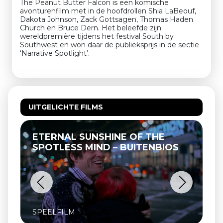
The Peanut Butter Falcon is een komische
avonturenfilm met in de hoofdrollen Shia LaBeouf,
Dakota Johnson, Zack Gottsagen, Thomas Haden
Church en Bruce Dern. Het beleefde zijn
wereldpremière tijdens het festival South by
Southwest en won daar de publieksprijs in de sectie
‘Narrative Spotlight’.
UITGELICHTE FILMS
ETERNAL SUNSHINE OF THE
SPOTLESS MIND – BUITENBIOS
SPEELFILM