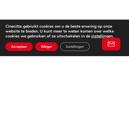
Cinecitta gebruikt cookies om u de beste ervaring op onze
website te bieden. U kunt meer te weten komen over welke
cookies we gebruiken of ze uitschakelen in de
instellingen
.
Accepteer
Weiger
Instellingen
Willem II Straat 29
5038 BA, Tilburg
085 902 2996
Schrijf je in
Email
voor onze
This website is not affiliated
nieuwsbrief
with Cinecittà Studios in
Rome, Italy