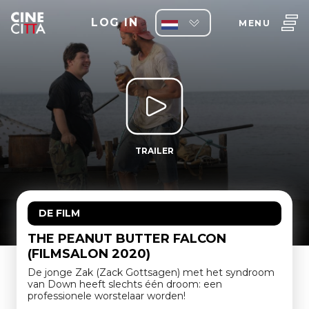
LOG IN
MENU
TRAILER
DE FILM
THE PEANUT BUTTER FALCON
(FILMSALON 2020)
De jonge Zak (Zack Gottsagen) met het syndroom
van Down heeft slechts één droom: een
professionele worstelaar worden!