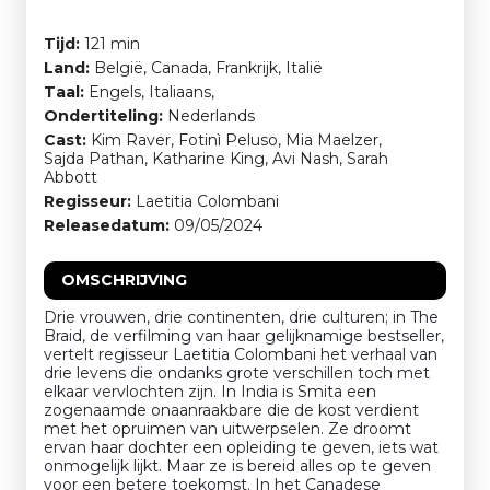
Tijd:
121 min
Land:
België, Canada, Frankrijk, Italië
Taal:
Engels, Italiaans,
Ondertiteling:
Nederlands
Cast:
Kim Raver, Fotinì Peluso, Mia Maelzer,
Sajda Pathan, Katharine King, Avi Nash, Sarah
Abbott
Regisseur:
Laetitia Colombani
Releasedatum:
09/05/2024
OMSCHRIJVING
Drie vrouwen, drie continenten, drie culturen; in The
Braid, de verfilming van haar gelijknamige bestseller,
vertelt regisseur Laetitia Colombani het verhaal van
drie levens die ondanks grote verschillen toch met
elkaar vervlochten zijn. In India is Smita een
zogenaamde onaanraakbare die de kost verdient
met het opruimen van uitwerpselen. Ze droomt
ervan haar dochter een opleiding te geven, iets wat
onmogelijk lijkt. Maar ze is bereid alles op te geven
voor een betere toekomst. In het Canadese