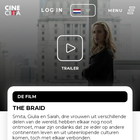
LOG IN
MENU
TRAILER
DE FILM
THE BRAID
Smita, Giulia en Sarah, drie vrouwen uit verschillende
delen van de wereld, hebben elkaar nog nooit
ontmoet, maar zijn ondanks dat ze ieder op andere
continenten leven en uit uiteenlopende culturen
komen, toch met elkaar verbonden.