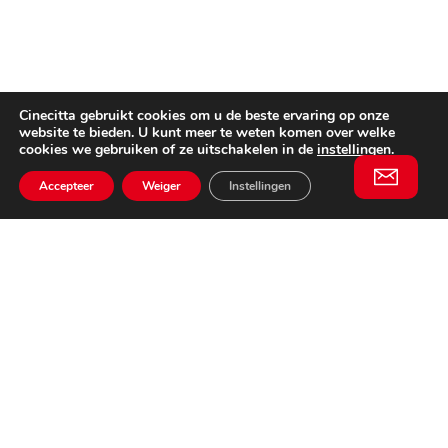
Cinecitta gebruikt cookies om u de beste ervaring op onze
website te bieden. U kunt meer te weten komen over welke
cookies we gebruiken of ze uitschakelen in de
instellingen
.
Accepteer
Weiger
Instellingen
Willem II Straat 29
5038 BA, Tilburg
085 902 2996
Schrijf je in
Email
voor onze
This website is not affiliated
nieuwsbrief
with Cinecittà Studios in