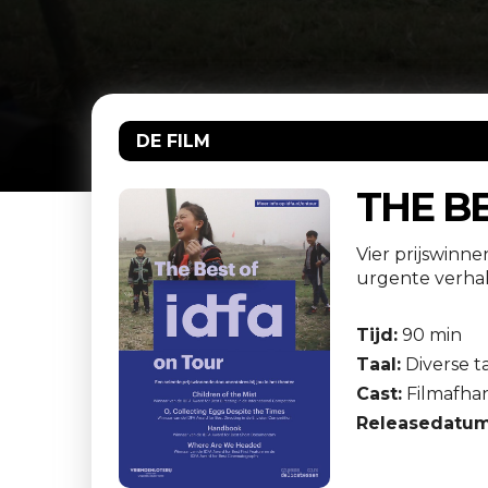
DE FILM
THE BE
Vier prijswinn
urgente verhal
Tijd:
90 min
Taal:
Diverse t
Cast:
Filmafhan
Releasedatum