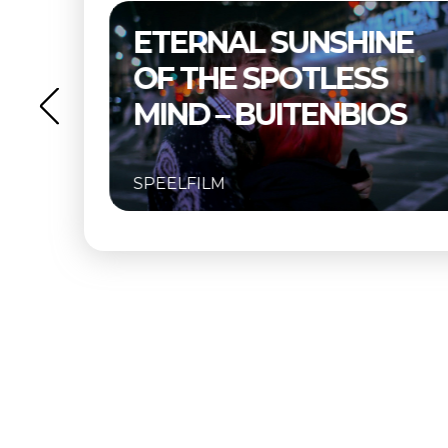
NE
THELMA & LOUISE –
S
BUITENBIOS
OS
SPEELFILM