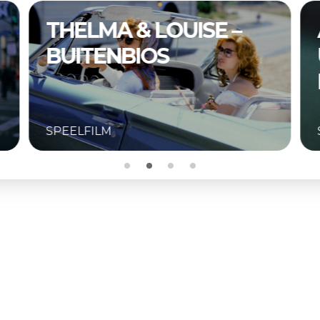
A COMPLETE
UNKNOWN –
BUITENBIOS
SPEELFILM