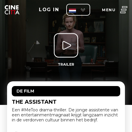
LOG IN
MENU
TRAILER
DE FILM
THE ASSISTANT
Een #MeToo drama-thriller. De jonge assistente van
een entertainmentmagnaat krijgt langzaam inzicht
in de verdorven cultuur binnen het bedrijf.