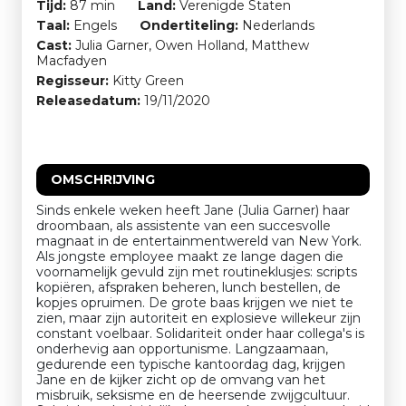
Tijd:
87 min
Land:
Verenigde Staten
Taal:
Engels
Ondertiteling:
Nederlands
Cast:
Julia Garner, Owen Holland, Matthew
Macfadyen
Regisseur:
Kitty Green
Releasedatum:
19/11/2020
OMSCHRIJVING
Sinds enkele weken heeft Jane (Julia Garner) haar
droombaan, als assistente van een succesvolle
magnaat in de entertainmentwereld van New York.
Als jongste employee maakt ze lange dagen die
voornamelijk gevuld zijn met routineklusjes: scripts
kopiëren, afspraken beheren, lunch bestellen, de
kopjes opruimen. De grote baas krijgen we niet te
zien, maar zijn autoriteit en explosieve willekeur zijn
constant voelbaar. Solidariteit onder haar collega's is
onderhevig aan opportunisme. Langzaamaan,
gedurende een typische kantoordag dag, krijgen
Jane en de kijker zicht op de omvang van het
misbruik, seksisme en de heersende zwijgcultuur.