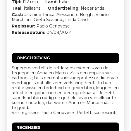
Tijd:
122 min
Land:
Italië
Taal:
Italiaans
Ondertiteling:
Nederlands
Cast:
Jasmine Trinca, Alessandro Borghi, Vinicio
Marchioni, Greta Scarano,, Linda Caridi,
Regisseur:
Paolo Genovese
Releasedatum:
04/08/2022
OMSCHRIJVING
Supereroi vertelt de liefdesgeschiedenis van de
tegenpolen Anna en Marco. Zij is een impulsieve
cartoonist; hij is een natuurkundeprofessor die ervan
overtuigd is dat alles een verklaring heeft. In hun
relatie wisselen tederheid en gevechten, leugens en
affectie en geheimen en bedrog elkaar af. Je hebt
superkrachten nodig om je hele leven van elkaar te
kunnen houden, dat weten Anna en Marco maar al
te goed.
Van regisseur Paolo Genovese (Perfetti sconosciuti).
RECENSIES