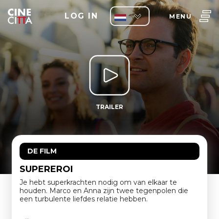
LOG IN
MENU
TRAILER
DE FILM
SUPEREROI
Je hebt superkrachten nodig om van elkaar te
houden. Marco en Anna zijn twee tegenpolen die
een turbulente liefdes relatie hebben.