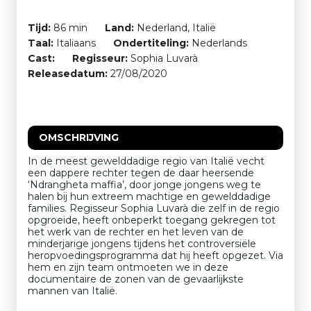
Tijd:
86 min
Land:
Nederland, Italië
Taal:
Italiaans
Ondertiteling:
Nederlands
Cast:
Regisseur:
Sophia Luvarà
Releasedatum:
27/08/2020
OMSCHRIJVING
In de meest gewelddadige regio van Italië vecht
een dappere rechter tegen de daar heersende
‘Ndrangheta maffia’, door jonge jongens weg te
halen bij hun extreem machtige en gewelddadige
families. Regisseur Sophia Luvarà die zelf in de regio
opgroeide, heeft onbeperkt toegang gekregen tot
het werk van de rechter en het leven van de
minderjarige jongens tijdens het controversiële
heropvoedingsprogramma dat hij heeft opgezet. Via
hem en zijn team ontmoeten we in deze
documentaire de zonen van de gevaarlijkste
mannen van Italië.