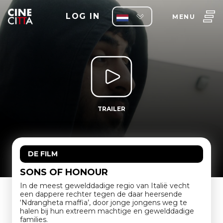
LOG IN
MENU
TRAILER
DE FILM
SONS OF HONOUR
In de meest gewelddadige regio van Italië vecht
een dappere rechter tegen de daar heersende
‘Ndrangheta maffia’, door jonge jongens weg te
halen bij hun extreem machtige en gewelddadige
families.