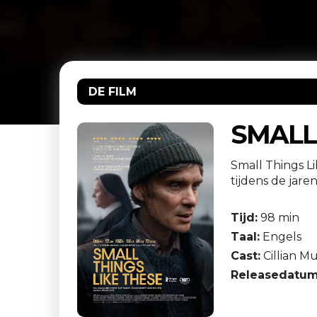
DE FILM
SMALL
Small Things Li
tijdens de jaren
Tijd:
98 min
Taal:
Engels
Cast:
Cillian Mu
Releasedatum