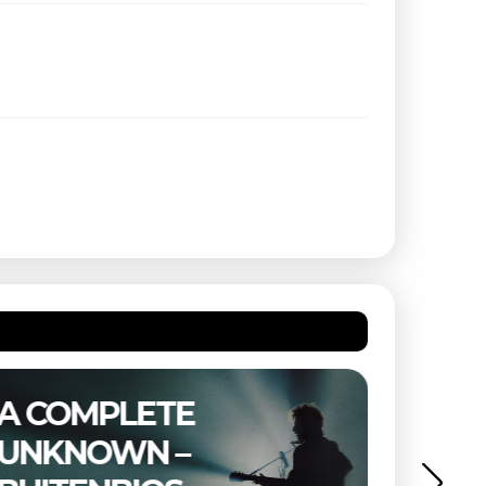
A COMPLETE
THE 
UNKNOWN –
BUIT