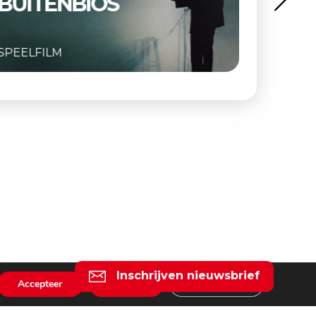
BUITENBIOS
SPEELFILM
SPEELFI
Inschrijven nieuwsbrief
Accepteer
Weiger
Instellingen