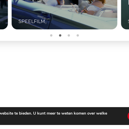
SPEELFILM
 website te bieden. U kunt meer te weten komen over welke