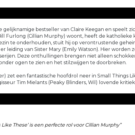
gelijknamige bestseller van Claire Keegan en speelt zich 
ll Furlong (Cillian Murphy) woont, heeft de katholieke k
 gezin te onderhouden, stuit hij op verontrustende gehe
r leiding van Sister Mary (Emily Watson). Hier worden
sserijen. Deze onthullingen brengen niet alleen schokk
nder ogen te zien en het stilzwijgen te doorbreken.
 zet een fantastische hoofdrol neer in Small Things Like
isseur Tim Mielants (Peaky Blinders, Wil) lovende kritiek
s Like These’ is een perfecte rol voor Cillian Murphy”