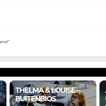
mend”
THELMA & LOUISE –
BUITENBIOS