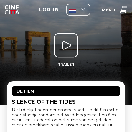
LOG IN
MENU
TRAILER
DE FILM
SILENCE OF THE TIDES
De tijd glijdt adembenemend voorbij in dit filmische
hoogstandje rondom het Waddengebied. Een film
die in- en uitademt op het ritme van de getijden,
over de breekbare relatie tussen mens en natuur.