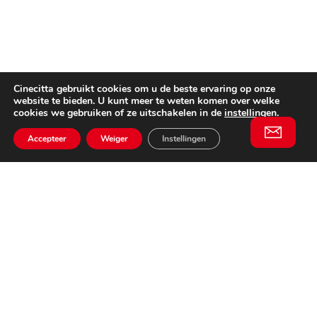
Cinecitta gebruikt cookies om u de beste ervaring op onze
website te bieden. U kunt meer te weten komen over welke
cookies we gebruiken of ze uitschakelen in de
instellingen
.
Accepteer
Weiger
Instellingen
Willem II Straat 29
5038 BA, Tilburg
085 902 2996
Schrijf je in
Email
voor onze
This website is not affiliated