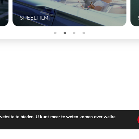
SPEELFILM
 website te bieden. U kunt meer te weten komen over welke