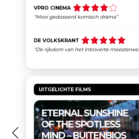
VPRO CINEMA
"Mooi gedoseerd komisch drama”
DE VOLKSKRANT
"De rijkdom van het introverte meesterwer
UITGELICHTE FILMS
NE
THELMA & LOUISE –
S
BUITENBIOS
OS