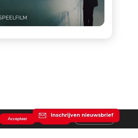
SPEELFILM
SPEELFI
Inschrijven nieuwsbrief
Accepteer
Weiger
Instellingen