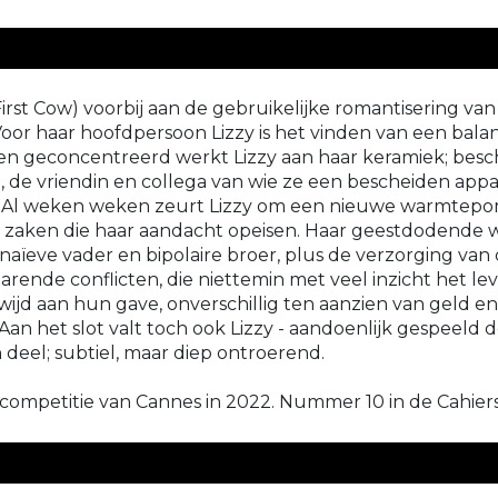
First Cow) voorbij aan de gebruikelijke romantisering v
or haar hoofdpersoon Lizzy is het vinden van een balan
 en geconcentreerd werkt Lizzy aan haar keramiek; besc
o, de vriendin en collega van wie ze een bescheiden app
r. Al weken weken zeurt Lizzy om een nieuwe warmtepom
re zaken die haar aandacht opeisen. Haar geestdodende
naïeve vader en bipolaire broer, plus de verzorging van
arende conflicten, die niettemin met veel inzicht het l
ijd aan hun gave, onverschillig ten aanzien van geld 
an het slot valt toch ook Lizzy - aandoenlijk gespeeld doo
deel; subtiel, maar diep ontroerend.
ompetitie van Cannes in 2022. Nummer 10 in de Cahiers 