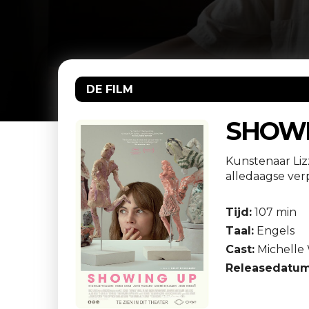
DE FILM
SHOWI
Kunstenaar Lizz
alledaagse ver
Tijd:
107 min
Taal:
Engels
Cast:
Michelle 
Releasedatum