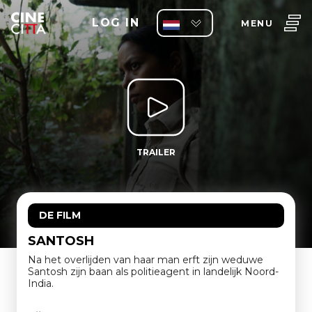
LOG IN
MENU
TRAILER
DE FILM
SANTOSH
Na het overlijden van haar man erft zijn weduwe
Santosh zijn baan als politieagent in landelijk Noord-
India.