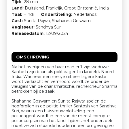
Tijd:
128 min
Land:
Duitsland, Frankrijk, Groot-Brittannië, India
Taal:
Hindi
Ondertiteling:
Nederlands
Cast:
Sunita Rajwa, Shahanna Goswam
Regisseur:
Sandhya Suri
Releasedatum:
12/09/2024
OMSCHRIJVING
Na het overlijden van haar man erft zijn weduwe
Santosh zijn baan als politieagent in landelijk Noord-
India. Wanneer een meisje uit een lagere kaste
wordt verkracht en vermoord wordt ze onder de
vleugels van de charismatische, rechercheur Sharma
betrokken bij de zaak.
Shahanna Goswam en Sunita Rajwar spelen de
hoofdrollen in de politie-thriller Santosh van Sandhya
Suri, waarin een huisvrouw plotseling een
politieagent wordt in een van de meest corrupte
politiecorpsen van het land. Tijdens het onderzoek
moet ze zich staande houden in een omgeving vol