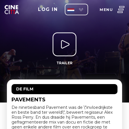
LOG IN
MENU
TRAILER
DE FILM
PAVEMENTS
De ninetiesband Pavement was de \"invloedrijkste
en beste band ter wereld\", beweert regisseur Alex
Ross Perry. En dus draaide hij Pavements, een
gefragmenteerde mix van docu en fictie die met
geen enkele andere film over een rockgroep te