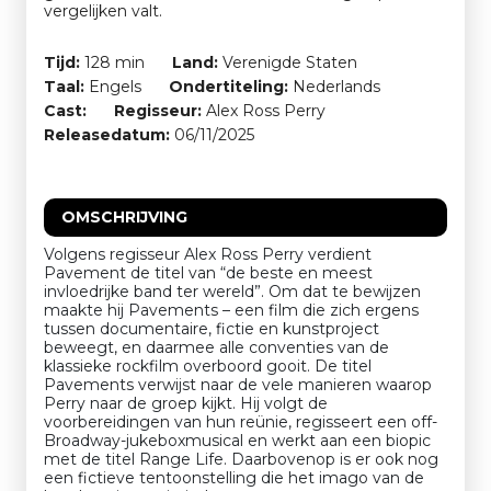
vergelijken valt.
Tijd:
128 min
Land:
Verenigde Staten
Taal:
Engels
Ondertiteling:
Nederlands
Cast:
Regisseur:
Alex Ross Perry
Releasedatum:
06/11/2025
OMSCHRIJVING
Volgens regisseur Alex Ross Perry verdient
Pavement de titel van “de beste en meest
invloedrijke band ter wereld”. Om dat te bewijzen
maakte hij Pavements – een film die zich ergens
tussen documentaire, fictie en kunstproject
beweegt, en daarmee alle conventies van de
klassieke rockfilm overboord gooit. De titel
Pavements verwijst naar de vele manieren waarop
Perry naar de groep kijkt. Hij volgt de
voorbereidingen van hun reünie, regisseert een off-
Broadway-jukeboxmusical en werkt aan een biopic
met de titel Range Life. Daarbovenop is er ook nog
een fictieve tentoonstelling die het imago van de