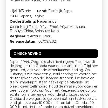
Tijd:
165 min
Land:
Frankrijk, Japan
Taal:
Japans, Taglog
Ondertiteling:
Nederlands
Cast:
Kanji Tsuda, Yûya Endô, Yûya Matsuura,
Tetsuya Chiba, Shinsuke Kato
Regisseur:
Arthur Harari
Releasedatum:
02/09/2021
OMSCHRIJVING
Japan, 1944. Opgeleid als inlichtingenofficier, wordt
de jonge Hiroo Onoda naar een eiland in de Filipijnen
gestuurd, vlak voor de Amerikaanse landing. Op
Lubang is zijn taak een guerrillaoorlog te voeren tot
de terugkeer van de Japanse troepen. De bevelen
die hij meekrijgt, staan haaks op de officiële lijn:
pleeg geen zelfmoord, houd de missie voor ogen en
geef vooral nooit op. Voor het Keizerrijk is de oorlog
echter bijna ten einde, voor de plichtsgetrouwe
Onoda, die weigert te geloven dat zijn taak erop zit,
eindigt deze pas 10.000 nachten later. Onoda - 10
000 Nights in the Jungle is een duizelingwekkende