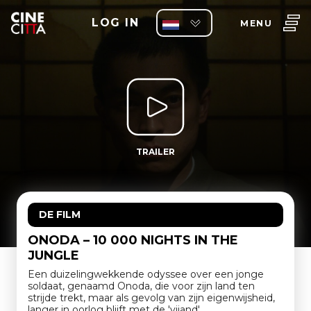
LOG IN
MENU
TRAILER
DE FILM
ONODA – 10 000 NIGHTS IN THE
JUNGLE
Een duizelingwekkende odyssee over een jonge
soldaat, genaamd Onoda, die voor zijn land ten
strijde trekt, maar als gevolg van zijn eigenwijsheid,
langer in oorlog blijft met de 'vijand'.