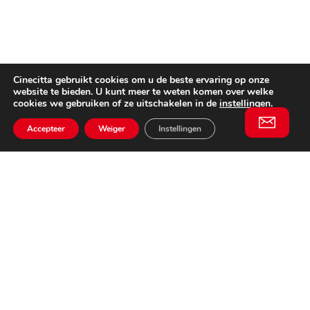
Cinecitta gebruikt cookies om u de beste ervaring op onze
website te bieden. U kunt meer te weten komen over welke
cookies we gebruiken of ze uitschakelen in de
instellingen
.
Accepteer
Weiger
Instellingen
Willem II Straat 29
5038 BA, Tilburg
085 902 2996
Schrijf je in
Email
voor onze
This website is not affiliated
nieuwsbrief
with Cinecittà Studios in