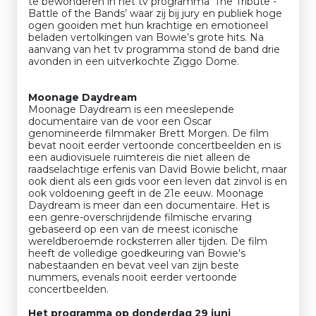
te bewonderen in het tv programma ‘The Tribute -
Battle of the Bands’ waar zij bij jury en publiek hoge
ogen gooiden met hun krachtige en emotioneel
beladen vertolkingen van Bowie’s grote hits. Na
aanvang van het tv programma stond de band drie
avonden in een uitverkochte Ziggo Dome.
Moonage Daydream
Moonage Daydream is een meeslepende
documentaire van de voor een Oscar
genomineerde filmmaker Brett Morgen. De film
bevat nooit eerder vertoonde concertbeelden en is
een audiovisuele ruimtereis die niet alleen de
raadselachtige erfenis van David Bowie belicht, maar
ook dient als een gids voor een leven dat zinvol is en
ook voldoening geeft in de 21e eeuw. Moonage
Daydream is meer dan een documentaire. Het is
een genre-overschrijdende filmische ervaring
gebaseerd op een van de meest iconische
wereldberoemde rocksterren aller tijden. De film
heeft de volledige goedkeuring van Bowie's
nabestaanden en bevat veel van zijn beste
nummers, evenals nooit eerder vertoonde
concertbeelden.
Het programma op donderdag 29 juni