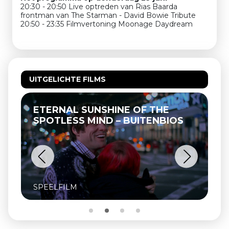
20:30 - 20:50 Live optreden van Rias Baarda
frontman van The Starman - David Bowie Tribute
20:50 - 23:35 Filmvertoning Moonage Daydream
UITGELICHTE FILMS
ETERNAL SUNSHINE OF THE
T
SPOTLESS MIND – BUITENBIOS
SPEELFILM
S