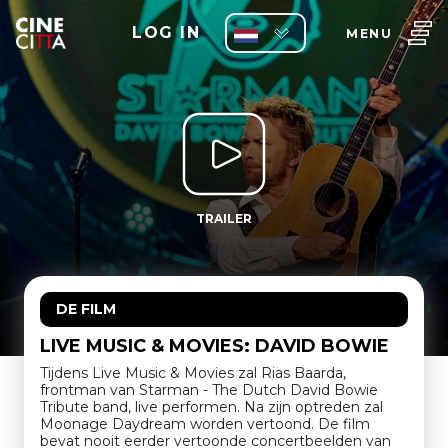
LOG IN
MENU
TRAILER
DE FILM
LIVE MUSIC & MOVIES: DAVID BOWIE
Tijdens Live Music & Movies zal Rias Baarda,
frontman van Starman - The Dutch David Bowie
Tribute band, live performen. Na zijn optreden zal
Moonage Daydream worden vertoond. De film
bevat nooit eerder vertoonde concertbeelden van