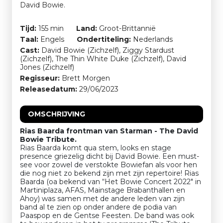
David Bowie.
Tijd:
155 min
Land:
Groot-Brittannië
Taal:
Engels
Ondertiteling:
Nederlands
Cast:
David Bowie (Zichzelf), Ziggy Stardust
(Zichzelf), The Thin White Duke (Zichzelf), David
Jones (Zichzelf)
Regisseur:
Brett Morgen
Releasedatum:
29/06/2023
OMSCHRIJVING
Rias Baarda frontman van Starman - The David
Bowie Tribute.
Rias Baarda komt qua stem, looks en stage
presence griezelig dicht bij David Bowie. Een must-
see voor zowel de verstokte Bowiefan als voor hen
die nog niet zo bekend zijn met zijn repertoire! Rias
Baarda (oa bekend van “Het Bowie Concert 2022" in
Martiniplaza, AFAS, Mainstage Brabanthallen en
Ahoy) was samen met de andere leden van zijn
band al te zien op onder andere de podia van
Paaspop en de Gentse Feesten. De band was ook