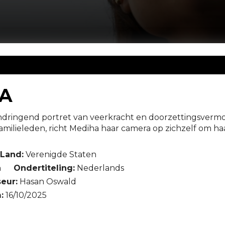
A
indringend portret van veerkracht en doorzettingsverm
familieleden, richt Mediha haar camera op zichzelf om h
Land:
Verenigde Staten
h
Ondertiteling:
Nederlands
eur:
Hasan Oswald
:
16/10/2025