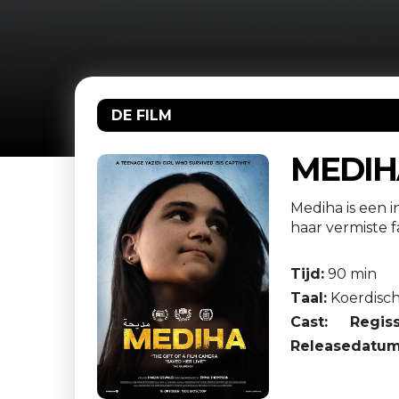
DE FILM
MEDIH
Mediha is een 
haar vermiste 
Tijd:
90 min
Taal:
Koerdisc
Cast:
Regiss
Releasedatum