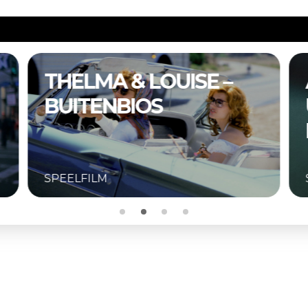
THELMA & LOUISE –
BUITENBIOS
SPEELFILM