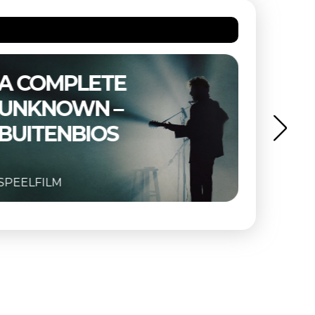
A COMPLETE
THE 
UNKNOWN –
BUIT
BUITENBIOS
SPEELFILM
SPEELFI