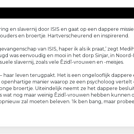
ng en slavernij door ISIS en gaat op een dappere missie
e ouders en broertje. Hartverscheurend en inspirerend.
vangenschap van ISIS, haper ik als ik praat,’ zegt Med
gd was eenvoudig en mooi in het dorp Sinjar, in Noord-I
ele slavernij, zoals vele Êzidî-vrouwen en -meisjes.
 – haar leven terugpakt. Het is een ongelooflijk dapper
e openhartige manier waarop ze een psycholoog vertelt o
onge broertje. Uiteindelijk neemt ze het dappere beslu
, iets wat nog maar weinig Êzidî-vrouwen hebben kunnen
nieuw zal moeten beleven. ‘Ik ben bang, maar probeer het