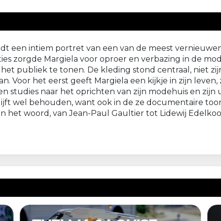
eldt een intiem portret van een van de meest vernieuw
ollecties zorgde Margiela voor oproer en verbazing in de 
n het publiek te tonen. De kleding stond centraal, niet z
an. Voor het eerst geeft Margiela een kijkje in zijn leven,
en studies naar het oprichten van zijn modehuis en zijn u
jft wel behouden, want ook in de ze documentaire toont 
het woord, van Jean-Paul Gaultier tot Lidewij Edelko