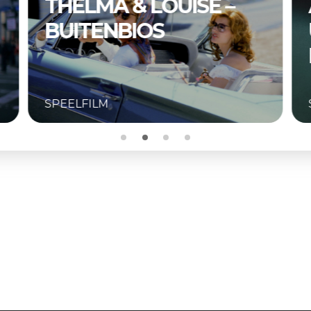
A COMPLETE
UNKNOWN –
BUITENBIOS
SPEELFILM