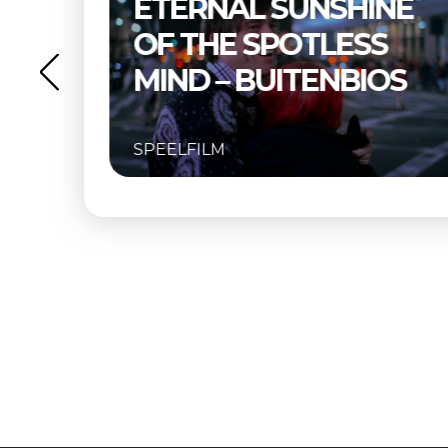
NE
THELMA & LOUISE –
S
BUITENBIOS
OS
SPEELFILM