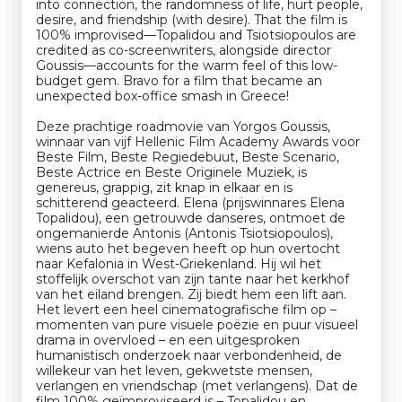
into connection, the randomness of life, hurt people,
desire, and friendship (with desire). That the film is
100% improvised—Topalidou and Tsiotsiopoulos are
credited as co-screenwriters, alongside director
Goussis—accounts for the warm feel of this low-
budget gem. Bravo for a film that became an
unexpected box-office smash in Greece!
Deze prachtige roadmovie van Yorgos Goussis,
winnaar van vijf Hellenic Film Academy Awards voor
Beste Film, Beste Regiedebuut, Beste Scenario,
Beste Actrice en Beste Originele Muziek, is
genereus, grappig, zit knap in elkaar en is
schitterend geacteerd. Elena (prijswinnares Elena
Topalidou), een getrouwde danseres, ontmoet de
ongemanierde Antonis (Antonis Tsiotsiopoulos),
wiens auto het begeven heeft op hun overtocht
naar Kefalonia in West-Griekenland. Hij wil het
stoffelijk overschot van zijn tante naar het kerkhof
van het eiland brengen. Zij biedt hem een lift aan.
Het levert een heel cinematografische film op –
momenten van pure visuele poëzie en puur visueel
drama in overvloed – en een uitgesproken
humanistisch onderzoek naar verbondenheid, de
willekeur van het leven, gekwetste mensen,
verlangen en vriendschap (met verlangens). Dat de
film 100% geïmproviseerd is – Topalidou en