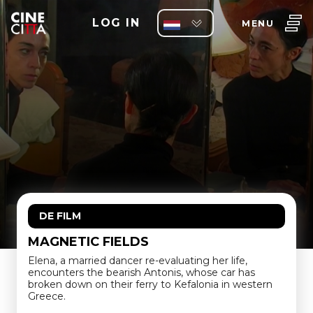
LOG IN
MENU
DE FILM
MAGNETIC FIELDS
Elena, a married dancer re-evaluating her life,
encounters the bearish Antonis, whose car has
broken down on their ferry to Kefalonia in western
Greece.