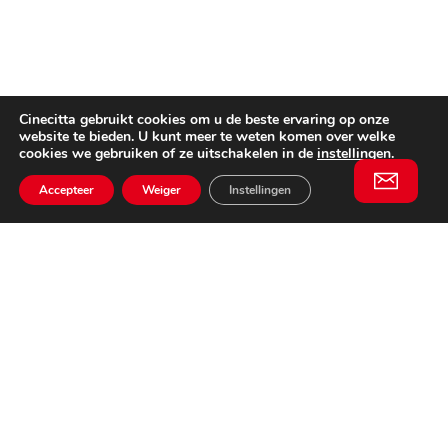
Cinecitta gebruikt cookies om u de beste ervaring op onze
website te bieden. U kunt meer te weten komen over welke
cookies we gebruiken of ze uitschakelen in de
instellingen
.
Accepteer
Weiger
Instellingen
Willem II Straat 29
5038 BA, Tilburg
085 902 2996
Schrijf je in
Email
voor onze
This website is not affiliated
nieuwsbrief