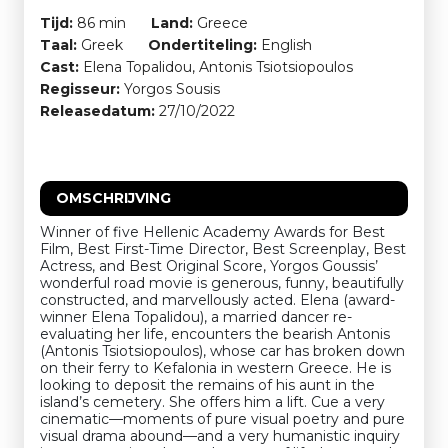
Tijd:
86 min
Land:
Greece
Taal:
Greek
Ondertiteling:
English
Cast:
Elena Topalidou, Antonis Tsiotsiopoulos
Regisseur:
Yorgos Sousis
Releasedatum:
27/10/2022
OMSCHRIJVING
Winner of five Hellenic Academy Awards for Best
Film, Best First-Time Director, Best Screenplay, Best
Actress, and Best Original Score, Yorgos Goussis’
wonderful road movie is generous, funny, beautifully
constructed, and marvellously acted. Elena (award-
winner Elena Topalidou), a married dancer re-
evaluating her life, encounters the bearish Antonis
(Antonis Tsiotsiopoulos), whose car has broken down
on their ferry to Kefalonia in western Greece. He is
looking to deposit the remains of his aunt in the
island’s cemetery. She offers him a lift. Cue a very
cinematic—moments of pure visual poetry and pure
visual drama abound—and a very humanistic inquiry