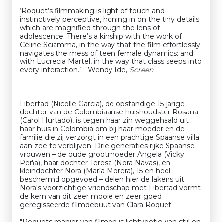
‘Roquet’s filmmaking is light of touch and
instinctively perceptive, honing in on the tiny details
which are magnified through the lens of
adolescence. There’s a kinship with the work of
Céline Sciamma, in the way that the film effortlessly
navigates the mess of teen female dynamics; and
with Lucrecia Martel, in the way that class seeps into
every interaction.’—Wendy Ide,
Screen
-----------------------------------------
Libertad (Nicolle Garcia), de opstandige 15-jarige
dochter van de Colombiaanse huishoudster Rosana
(Carol Hurtado), is tegen haar zin weggehaald uit
haar huis in Colombia om bij haar moeder en de
familie die zij verzorgt in een prachtige Spaanse villa
aan zee te verblijven. Drie generaties rijke Spaanse
vrouwen – de oude grootmoeder Angela (Vicky
Peña), haar dochter Teresa (Nora Navas), en
kleindochter Nora (María Morera), 15 en heel
beschermd opgevoed – delen hier de lakens uit.
Nora's voorzichtige vriendschap met Libertad vormt
de kern van dit zeer mooie en zeer goed
geregisseerde filmdebuut van Clara Roquet.
"Roquets manier van filmen is lichtvoetig van stijl en