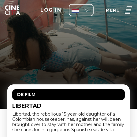
LOG IN
MENU
DE FILM
LIBERTAD
Libertad, the rebellious 15-year-old daughter of a
Colombian housekeeper, has, against her will, been
brought over to stay with her mother and the family
she cares for in a gorgeous Spanish seaside villa.