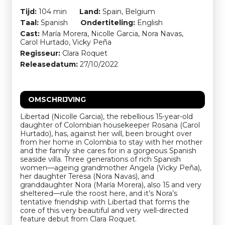
Tijd:
104 min
Land:
Spain, Belgium
Taal:
Spanish
Ondertiteling:
English
Cast:
María Morera, Nicolle Garcia, Nora Navas,
Carol Hurtado, Vicky Peña
Regisseur:
Clara Roquet
Releasedatum:
27/10/2022
OMSCHRIJVING
Libertad (Nicolle Garcia), the rebellious 15-year-old
daughter of Colombian housekeeper Rosana (Carol
Hurtado), has, against her will, been brought over
from her home in Colombia to stay with her mother
and the family she cares for in a gorgeous Spanish
seaside villa. Three generations of rich Spanish
women—ageing grandmother Angela (Vicky Peña),
her daughter Teresa (Nora Navas), and
granddaughter Nora (María Morera), also 15 and very
sheltered—rule the roost here, and it’s Nora’s
tentative friendship with Libertad that forms the
core of this very beautiful and very well-directed
feature debut from Clara Roquet.