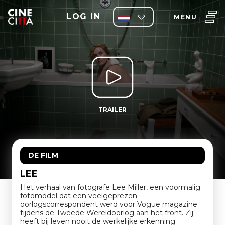
LOG IN
MENU
TRAILER
DE FILM
LEE
Het verhaal van fotografe Lee Miller, een voormalig
fotomodel dat een veelgeprezen
oorlogscorrespondent werd voor Vogue magazine
tijdens de Tweede Wereldoorlog aan het front. Zij
heeft bij leven nooit de werkelijke erkenning