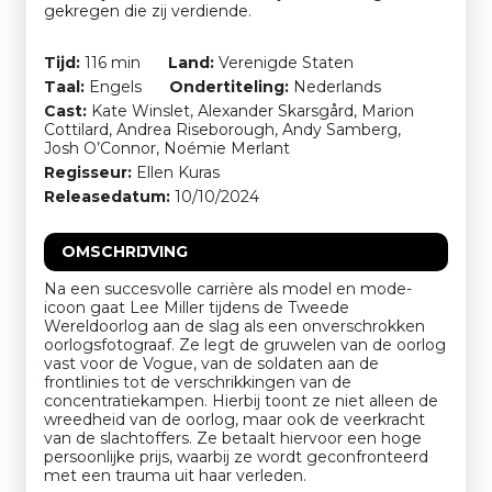
gekregen die zij verdiende.
Tijd:
116 min
Land:
Verenigde Staten
Taal:
Engels
Ondertiteling:
Nederlands
Cast:
Kate Winslet, Alexander Skarsgård, Marion
Cottilard, Andrea Riseborough, Andy Samberg,
Josh O’Connor, Noémie Merlant
Regisseur:
Ellen Kuras
Releasedatum:
10/10/2024
OMSCHRIJVING
Na een succesvolle carrière als model en mode-
icoon gaat Lee Miller tijdens de Tweede
Wereldoorlog aan de slag als een onverschrokken
oorlogsfotograaf. Ze legt de gruwelen van de oorlog
vast voor de Vogue, van de soldaten aan de
frontlinies tot de verschrikkingen van de
concentratiekampen. Hierbij toont ze niet alleen de
wreedheid van de oorlog, maar ook de veerkracht
van de slachtoffers. Ze betaalt hiervoor een hoge
persoonlijke prijs, waarbij ze wordt geconfronteerd
met een trauma uit haar verleden.