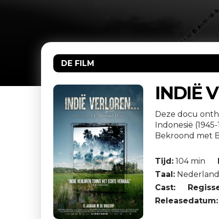
DE FILM
INDIË 
Deze docu onthu
Indonesië (1945-
Bekroond met B
Tijd:
104 min
Taal:
Nederlands
Cast:
Regisse
Releasedatum: