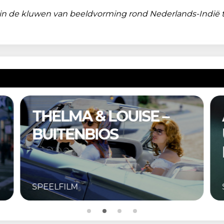
ed in de kluwen van beeldvorming rond Nederlands-Indië 
A COMPLETE
UNKNOWN –
BUITENBIOS
SPEELFILM