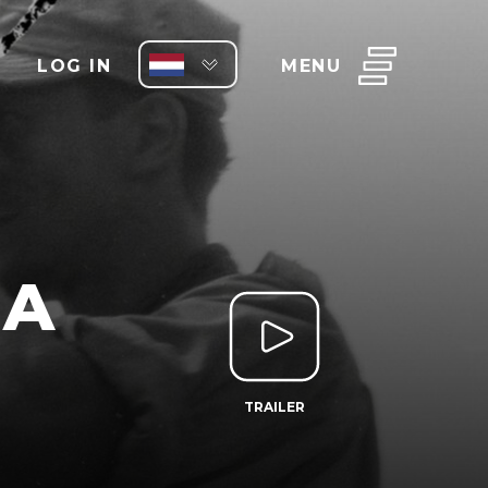
LOG IN
MENU
 A
TRAILER