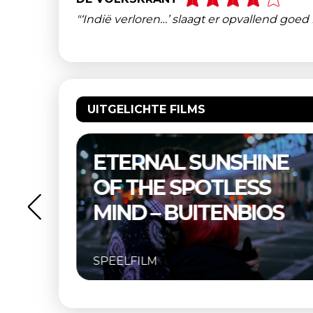
"‘Indië verloren…’ slaagt er opvallend go
UITGELICHTE FILMS
NE
THELMA & LOUISE –
S
BUITENBIOS
OS
SPEELFILM