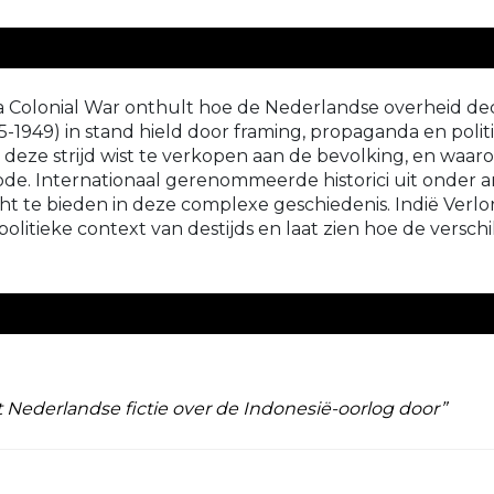
a Colonial War onthult hoe de Nederlandse overheid de
-1949) in stand hield door framing, propaganda en politi
iek deze strijd wist te verkopen aan de bevolking, en w
de. Internationaal gerenommeerde historici uit onder and
te bieden in deze complexe geschiedenis. Indië Verloren.
politieke context van destijds en laat zien hoe de versc
t Nederlandse fictie over de Indonesië-oorlog door”