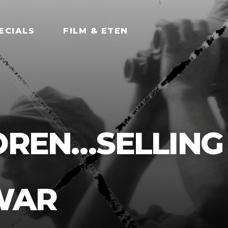
ECIALS
FILM & ETEN
OREN…SELLING
WAR