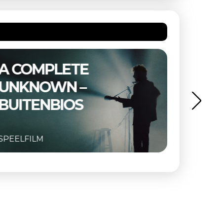
A COMPLETE
THE 
UNKNOWN –
BUIT
BUITENBIOS
SPEELFILM
SPEELFI