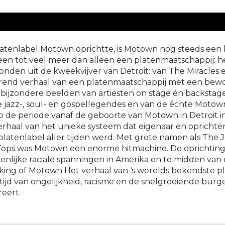
platenlabel Motown oprichtte, is Motown nog steeds een
en tot veel meer dan alleen een platenmaatschappij: het
tonden uit de kweekvijver van Detroit: van The Miracle
erend verhaal van een platenmaatschappij met een bewo
ijzondere beelden van artiesten on stage én backstage.
jazz-, soul- en gospellegendes en van de échte Motown-
 de periode vanaf de geboorte van Motown in Detroit in
 verhaal van het unieke systeem dat eigenaar en opricht
atenlabel aller tijden werd. Met grote namen als The J
ops was Motown een enorme hitmachine. De oprichting
ienlijke raciale spanningen in Amerika en te midden van
king of Motown Het verhaal van ‘s werelds bekendste pl
 tijd van ongelijkheid, racisme en de snelgroeiende bur
reert.