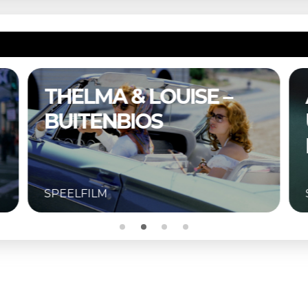
THELMA & LOUISE –
BUITENBIOS
SPEELFILM