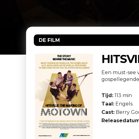
DE FILM
HITSV
Een must-see v
gospellegende
Tijd:
113 min
Taal:
Engels
Cast:
Berry Gor
Releasedatum