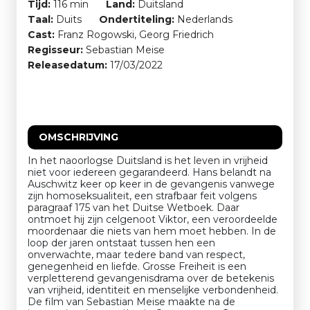
Tijd:
116 min
Land:
Duitsland
Taal:
Duits
Ondertiteling:
Nederlands
Cast:
Franz Rogowski, Georg Friedrich
Regisseur:
Sebastian Meise
Releasedatum:
17/03/2022
OMSCHRIJVING
In het naoorlogse Duitsland is het leven in vrijheid
niet voor iedereen gegarandeerd. Hans belandt na
Auschwitz keer op keer in de gevangenis vanwege
zijn homoseksualiteit, een strafbaar feit volgens
paragraaf 175 van het Duitse Wetboek. Daar
ontmoet hij zijn celgenoot Viktor, een veroordeelde
moordenaar die niets van hem moet hebben. In de
loop der jaren ontstaat tussen hen een
onverwachte, maar tedere band van respect,
genegenheid en liefde. Grosse Freiheit is een
verpletterend gevangenisdrama over de betekenis
van vrijheid, identiteit en menselijke verbondenheid.
De film van Sebastian Meise maakte na de