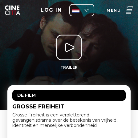
LOG IN
MENU
TRAILER
DE FILM
GROSSE FREIHEIT
Grosse Freiheit is een verpletterend
gevangenisdrama over de betekenis van vrijheid,
identiteit en menselijke verbondenheid.