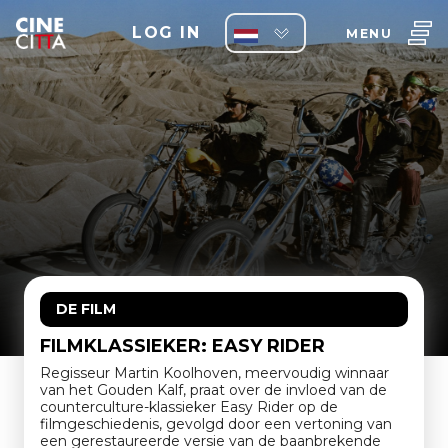
LOG IN
MENU
DE FILM
FILMKLASSIEKER: EASY RIDER
Regisseur Martin Koolhoven, meervoudig winnaar
van het Gouden Kalf, praat over de invloed van de
counterculture-klassieker Easy Rider op de
filmgeschiedenis, gevolgd door een vertoning van
een gerestaureerde versie van de baanbrekende