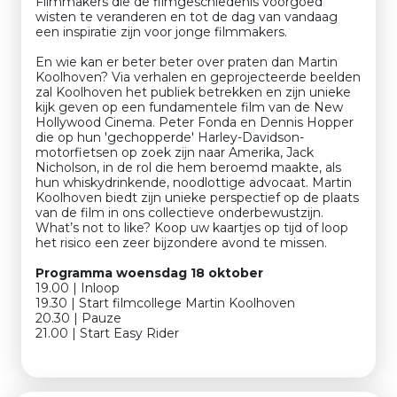
Filmmakers die de filmgeschiedenis voorgoed
wisten te veranderen en tot de dag van vandaag
een inspiratie zijn voor jonge filmmakers.
En wie kan er beter beter over praten dan Martin
Koolhoven? Via verhalen en geprojecteerde beelden
zal Koolhoven het publiek betrekken en zijn unieke
kijk geven op een fundamentele film van de New
Hollywood Cinema. Peter Fonda en Dennis Hopper
die op hun 'gechopperde' Harley-Davidson-
motorfietsen op zoek zijn naar Amerika, Jack
Nicholson, in de rol die hem beroemd maakte, als
hun whiskydrinkende, noodlottige advocaat. Martin
Koolhoven biedt zijn unieke perspectief op de plaats
van de film in ons collectieve onderbewustzijn.
What’s not to like? Koop uw kaartjes op tijd of loop
het risico een zeer bijzondere avond te missen.
Programma woensdag 18 oktober
19.00 | Inloop
19.30 | Start filmcollege Martin Koolhoven
20.30 | Pauze
21.00 | Start Easy Rider