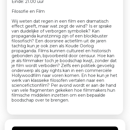
Einde: 21.00 uur
Filosofie en Film
Wij weten dat regen in een film een dramatisch
effect geeft, maar wat zegt de wind? Is er sprake
van duidelijke of verborgen symboliek? Kan
propaganda kunstzinnig zijn of een blockbuster
filosofisch? Een doorsnee actiefilm uit de jaren
tachtig kun je ook zien als Koude Oorlog
propaganda. Films kunnen cultureel en historisch
gebonden zijn, bijvoorbeeld door censuur. Hoe kan
je als filmmaker toch je boodschap kwijt, zonder dat
je film wordt verboden? Zelfs een politiek gevoelig
onderwerp als gay rights kan in een commerciële
Hollywoodfilm naar voren komen. En hoe kun je het
werk van klassieke filosofen vertalen naar een
sciencefictionfilm? Per avond wordt er aan de hand
van vele fragmenten gekeken hoe filmmakers hun
filmische middelen inzetten om een bepaalde
boodschap over te brengen.