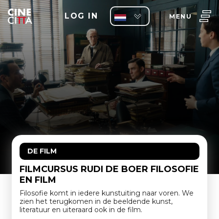
LOG IN
MENU
DE FILM
FILMCURSUS RUDI DE BOER FILOSOFIE
EN FILM
Filosofie komt in iedere kunstuiting naar voren. We
zien het terugkomen in de beeldende kunst,
literatuur en uiteraard ook in de film.