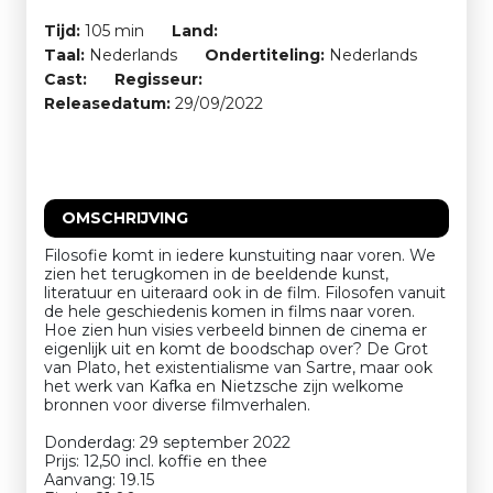
Tijd:
105 min
Land:
Taal:
Nederlands
Ondertiteling:
Nederlands
Cast:
Regisseur:
Releasedatum:
29/09/2022
OMSCHRIJVING
Filosofie komt in iedere kunstuiting naar voren. We
zien het terugkomen in de beeldende kunst,
literatuur en uiteraard ook in de film. Filosofen vanuit
de hele geschiedenis komen in films naar voren.
Hoe zien hun visies verbeeld binnen de cinema er
eigenlijk uit en komt de boodschap over? De Grot
van Plato, het existentialisme van Sartre, maar ook
het werk van Kafka en Nietzsche zijn welkome
bronnen voor diverse filmverhalen.
Donderdag: 29 september 2022
Prijs: 12,50 incl. koffie en thee
Aanvang: 19.15