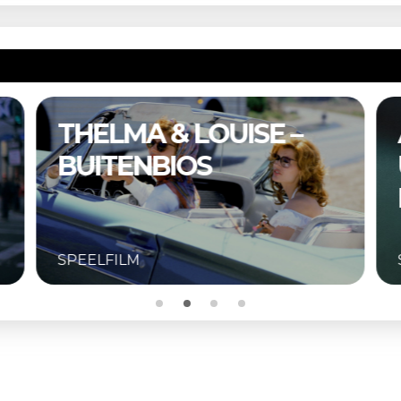
A COMPLETE
UNKNOWN –
BUITENBIOS
SPEELFILM