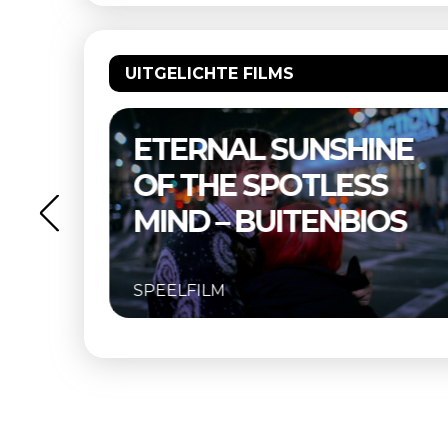
UITGELICHTE FILMS
NE
THELMA & LOUISE –
S
BUITENBIOS
OS
SPEELFILM