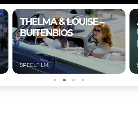
A COMPLETE
UNKNOWN –
BUITENBIOS
SPEELFILM