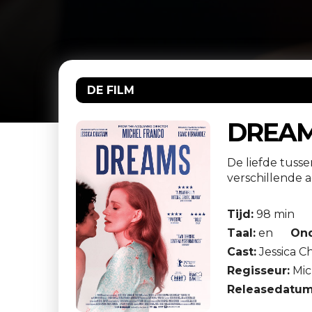
DE FILM
DREA
De liefde tuss
verschillende a
Tijd:
98 min
Taal:
en
Ond
Cast:
Jessica C
Regisseur:
Mic
Releasedatum