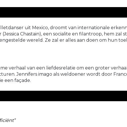
letdanser uit Mexico, droomt van internationale erkenn
 (Jessica Chastain), een socialite en filantroop, hem zal s
engestelde wereld. Ze zal er alles aan doen om hun toe
me verhaal van een liefdesrelatie om een groter verhaal 
ucturen. Jennifers imago als weldoener wordt door Fran
ie een façade.
ficiënt”