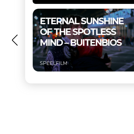
NE
THELMA & LOUISE –
S
BUITENBIOS
OS
SPEELFILM