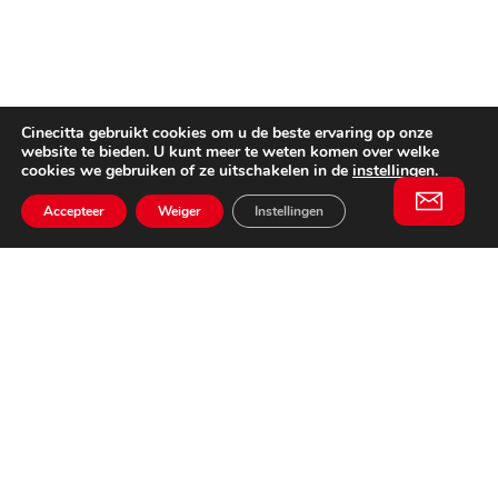
Cinecitta gebruikt cookies om u de beste ervaring op onze
website te bieden. U kunt meer te weten komen over welke
cookies we gebruiken of ze uitschakelen in de
instellingen
.
Accepteer
Weiger
Instellingen
Willem II Straat 29
5038 BA, Tilburg
085 902 2996
Schrijf je in
Email
voor onze
This website is not affiliated
nieuwsbrief