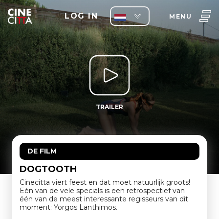
LOG IN
MENU
TRAILER
DE FILM
DOGTOOTH
Cinecitta viert feest en dat moet natuurlijk groots!
Eén van de vele specials is een retrospectief van
één van de meest interessante regisseurs van dit
moment: Yorgos Lanthimos.