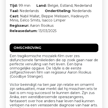
Tijd:
99 min
Land:
België, Estland, Nederland
Taal:
Nederlands
Ondertiteling:
Nederlands
Cast:
Nabil Mallat, Beppie Melissen, Hadewych
Minis, Eelco Smits, Isacco Limper
Regisseur:
Aaron Rookus
Releasedatum:
13/03/2025
OMSCHRIJVING
Een tragikomische mozaïek-film over zes
disfunctionele familieleden die op zoek gaan naar de
perfecte vervulling van het leven. Een bijna
onmogelijke opgave. De Idylle is de eerste
zelfgeschreven film van regisseur Aaron Rookus
(Goodbye Stranger).
Victor beëindigt na tien jaar zijn relatie en omarmt
zijn seksualiteit, maar merkt dat hij misschien iets te
laat is om nog succesvol te kunnen daten. Zijn zus
Anika, een wereldberoemde operazangeres,
fantaseert over hoe anders haar leven had kunnen
verlopen na een verrassende diagnose van haar arts.