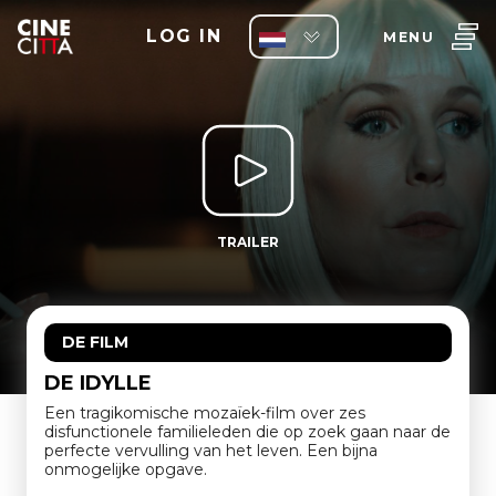
LOG IN
MENU
TRAILER
DE FILM
DE IDYLLE
Een tragikomische mozaïek-film over zes
disfunctionele familieleden die op zoek gaan naar de
perfecte vervulling van het leven. Een bijna
onmogelijke opgave.