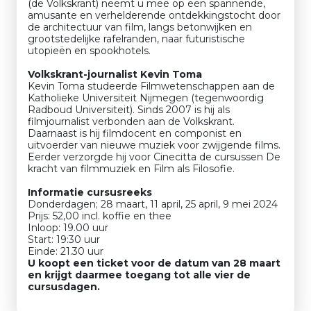
(de Volkskrant) neemt u mee op een spannende,
amusante en verhelderende ontdekkingstocht door
de architectuur van film, langs betonwijken en
grootstedelijke rafelranden, naar futuristische
utopieën en spookhotels.
Volkskrant-journalist Kevin Toma
Kevin Toma studeerde Filmwetenschappen aan de
Katholieke Universiteit Nijmegen (tegenwoordig
Radboud Universiteit). Sinds 2007 is hij als
filmjournalist verbonden aan de Volkskrant.
Daarnaast is hij filmdocent en componist en
uitvoerder van nieuwe muziek voor zwijgende films.
Eerder verzorgde hij voor Cinecitta de cursussen De
kracht van filmmuziek en Film als Filosofie.
Informatie cursusreeks
Donderdagen; 28 maart, 11 april, 25 april, 9 mei 2024
Prijs: 52,00 incl. koffie en thee
Inloop: 19.00 uur
Start: 19:30 uur
Einde: 21.30 uur
U koopt een ticket voor de datum van 28 maart
en krijgt daarmee toegang tot alle vier de
cursusdagen.