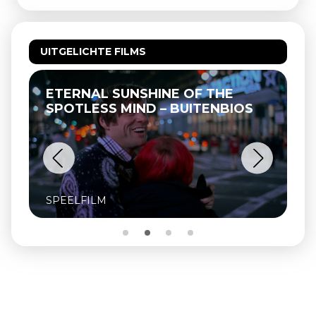
UITGELICHTE FILMS
ETERNAL SUNSHINE OF THE
THEL
SPOTLESS MIND – BUITENBIOS
SPEELFILM
SPEE