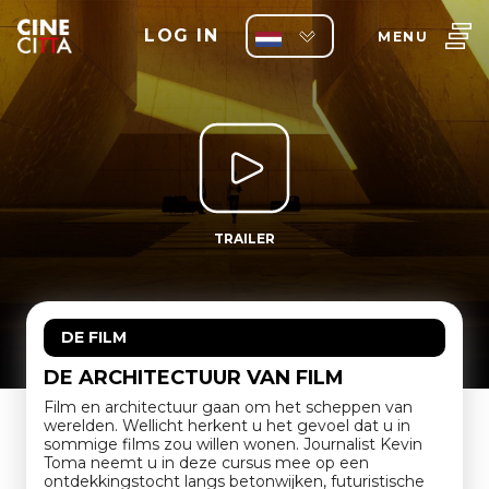
LOG IN
MENU
TRAILER
DE FILM
DE ARCHITECTUUR VAN FILM
Film en architectuur gaan om het scheppen van
werelden. Wellicht herkent u het gevoel dat u in
sommige films zou willen wonen. Journalist Kevin
Toma neemt u in deze cursus mee op een
ontdekkingstocht langs betonwijken, futuristische