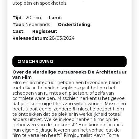
utopieën en spookhotels.
Tijd:
120 min
Land:
Taal:
Nederlands
Ondertiteling:
Cast:
Regisseur:
Releasedatum:
28/03/2024
OMSCHRIJVING
Over de vierdelige cursusreeks De Architectuur
van Film
Film en architectuur hebben een bijzondere band
met elkaar. In beide disciplines gaat het om het
scheppen van ruimtes en plaatsen, of zelfs van
complete werelden. Misschien herkent u het gevoel
dat je in sommige films zou willen wonen. Misschien
heeft u ooit een bijzondere filmlocatie bezocht, om
te ontdekken dat de plek er in werkelijkheid totaal
anders uitziet. Welke invloed hebben films op de
gebouwen van de toekomst? Hoe kunnen locaties
hun eigen bijdrage leveren aan het verhaal dat de
film te vertellen heeft? Filmjournalist Kevin Toma