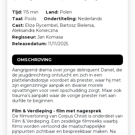
Tijd:
115 min
Land:
Polen
Taal:
Pools
Ondertiteling:
Nederlands
Cast:
Eliza Rycembel, Bartosz Bielenia,
Aleksandra Konieczna
Regisseur:
Jan Komasa
Releasedatum:
11/11/2025
OMSCHRIJVING
Aangrijpend drama over jonge delinquent Daniel, die
de jeugdinrichting ontvlucht en zich in een
plattelandsdorpje voordoet als priester, waar hij met
zijn eigenzinnige aanpak en dwarse morele
opvattingen voor veel opschudding zorgt. Maar ook
trauma’s aanpakt waar de vorige priester niet aan
durfde te beginnen.
Film & Verdieping - film met nagesprek
De filmvertoning van Corpus Christi is onderdeel van
Film & Verdieping. Een zesdelige filmreeks waarbij
films worden vertoond die maatschappelijke
pijnpunten zichtbaar en bespreekbaar maken. Na