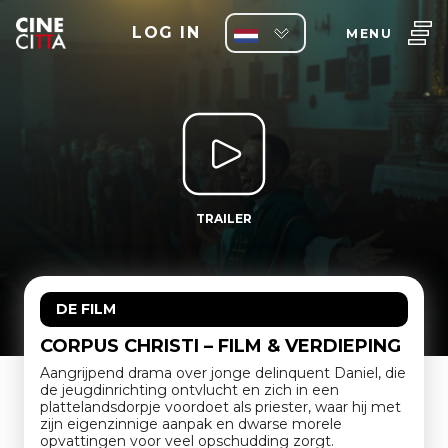
LOG IN
MENU
TRAILER
DE FILM
CORPUS CHRISTI – FILM & VERDIEPING
Aangrijpend drama over jonge delinquent Daniel, die
de jeugdinrichting ontvlucht en zich in een
plattelandsdorpje voordoet als priester, waar hij met
zijn eigenzinnige aanpak en dwarse morele
opvattingen voor veel opschudding zorgt.