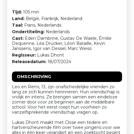
Tijd:
105 min
Land:
België, Frankrijk, Nederland
Taal:
Frans, Nederlands
Ondertiteling:
Nederlands
Cast:
Eden Dambrine, Gustav De Waele, Émilie
Dequenne, Léa Drucker, Léon Bataille, Kevin
Janssens, Igor van Dessel, Marc Weiss
Regisseur:
Lukas Dhont
Releasedatum:
18/07/2024
OMSCHRIJVING
Leo en Remi, 13, zijn onafscheidelijke vrienden zo
lang ze zich kunnen herinneren. Hun vriendschap is
vrolijk en intens. Ze brengen samen een eindeloze
zomer door voor ze beginnen aan de middelbare
school. Voor het eerst roept hun voorheen zo
vanzelfsprekende vriendschap vragen op.
Lukas Dhont maakt met Close een tedere en
hartverscheurende film over twee jongens voor wie
alles in één keer verandert en een zoektocht begint