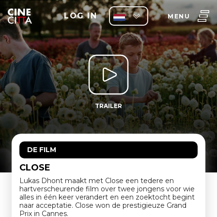
LOG IN
MENU
TRAILER
DE FILM
CLOSE
Lukas Dhont maakt met Close een tedere en
hartverscheurende film over twee jongens voor wie
alles in één keer verandert en een zoektocht begint
naar acceptatie. Close won de prestigieuze Grand
Prix in Cannes.