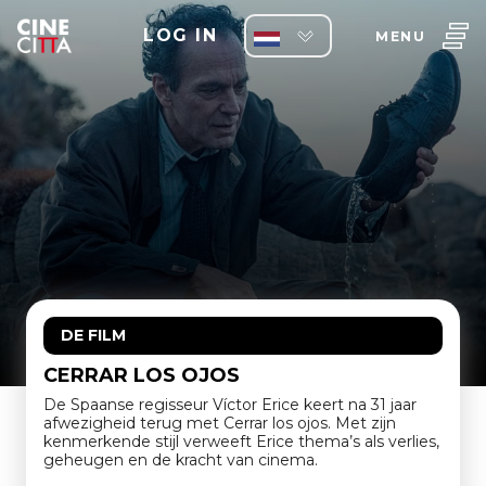
LOG IN
MENU
DE FILM
CERRAR LOS OJOS
De Spaanse regisseur Víctor Erice keert na 31 jaar
afwezigheid terug met Cerrar los ojos. Met zijn
kenmerkende stijl verweeft Erice thema’s als verlies,
geheugen en de kracht van cinema.