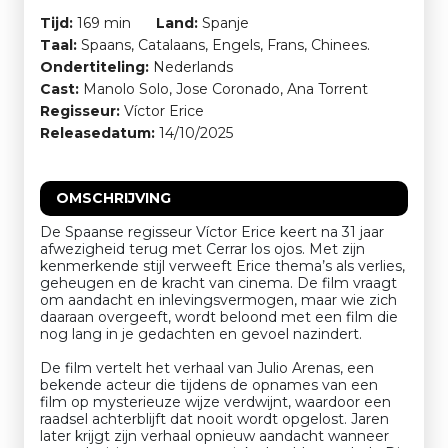
Tijd:
169 min
Land:
Spanje
Taal:
Spaans, Catalaans, Engels, Frans, Chinees.
Ondertiteling:
Nederlands
Cast:
Manolo Solo, Jose Coronado, Ana Torrent
Regisseur:
Víctor Erice
Releasedatum:
14/10/2025
OMSCHRIJVING
De Spaanse regisseur Víctor Erice keert na 31 jaar
afwezigheid terug met Cerrar los ojos. Met zijn
kenmerkende stijl verweeft Erice thema’s als verlies,
geheugen en de kracht van cinema. De film vraagt
om aandacht en inlevingsvermogen, maar wie zich
daaraan overgeeft, wordt beloond met een film die
nog lang in je gedachten en gevoel nazindert.
De film vertelt het verhaal van Julio Arenas, een
bekende acteur die tijdens de opnames van een
film op mysterieuze wijze verdwijnt, waardoor een
raadsel achterblijft dat nooit wordt opgelost. Jaren
later krijgt zijn verhaal opnieuw aandacht wanneer