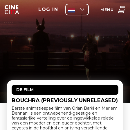
LOG IN
MENU
DE FILM
BOUCHRA (PREVIOUSLY UNRELEASED)
Eerste animatiespeelfilm van Orian Barki en Meriem
Bennani is een ontwapenend-geestige en
fantasierijke vertelling over de ingewikkelde relatie
van een moeder en een queer dochter, met
coyotes in de hoofdrol en ontving verschillende