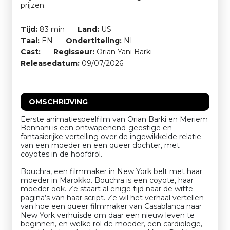
prijzen.
Tijd:
83 min
Land:
US
Taal:
EN
Ondertiteling:
NL
Cast:
Regisseur:
Orian Yani Barki
Releasedatum:
09/07/2026
OMSCHRIJVING
Eerste animatiespeelfilm van Orian Barki en Meriem
Bennani is een ontwapenend-geestige en
fantasierijke vertelling over de ingewikkelde relatie
van een moeder en een queer dochter, met
coyotes in de hoofdrol.
Bouchra, een filmmaker in New York belt met haar
moeder in Marokko. Bouchra is een coyote, haar
moeder ook. Ze staart al enige tijd naar de witte
pagina’s van haar script. Ze wil het verhaal vertellen
van hoe een queer filmmaker van Casablanca naar
New York verhuisde om daar een nieuw leven te
beginnen, en welke rol de moeder, een cardiologe,