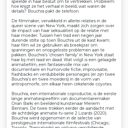
speelde in haar besluit om te vertrekken. Probleem:
hoe krijgt ze het verhaal in beeld, wat waren de
details? Bouchra pakt de telefoon.
De filmmaker, verwikkeld in allerlei relaties in de
queer scene van New York, maakt zich zorgen over
de impact van haar seksualiteit op de relatie met
haar moeder. Tussen hen trad een negen jaar
durende stilte op toen Bouchra uit de kast kwam;
haar film wil ze gebruiken als breekijzer om
spanningen en onopgeloste problemen aan te
pakken. Bouchra’s ‘chosen family’ in New York staat
haar bij met raad en daad. Wat volgt is een gelaagde
animatiefilm, een fantasievolle mix van
documentaire en humorvolle fictie, improvisatie,
flashbacks en verdubbelde personages (er zijn twee
Bouchra’s en twee moeders) in de vorm van
antropomorfe, om elkaar heen cirkelende coyotes.
Bouchra, een internationale coproductie, is de eerste
lange animatiespeelfilm van documentairemaker
Orian Barki en beeldend kunstenaar Meriem
Bennani. De twee trokken eerder de aandacht met
de achtdelige animatie-tv-serie 2 Lizards (2020).
Bouchra werd opgenomen in de selectie van
prestigieuze internationale filmfestivals (Chicago,
Toronto, Thessaloniki) en ontving verschillende