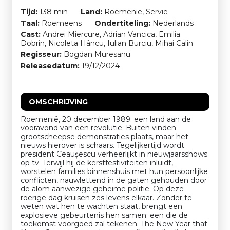
Tijd:
138 min
Land:
Roemenië, Servië
Taal:
Roemeens
Ondertiteling:
Nederlands
Cast:
Andrei Miercure, Adrian Vancica, Emilia
Dobrin, Nicoleta Hâncu, Iulian Burciu, Mihai Calin
Regisseur:
Bogdan Muresanu
Releasedatum:
19/12/2024
OMSCHRIJVING
Roemenië, 20 december 1989: een land aan de
vooravond van een revolutie. Buiten vinden
grootscheepse demonstraties plaats, maar het
nieuws hierover is schaars. Tegelijkertijd wordt
president Ceaușescu verheerlijkt in nieuwjaarsshows
op tv. Terwijl hij de kerstfestiviteiten inluidt,
worstelen families binnenshuis met hun persoonlijke
conflicten, nauwlettend in de gaten gehouden door
de alom aanwezige geheime politie. Op deze
roerige dag kruisen zes levens elkaar. Zonder te
weten wat hen te wachten staat, brengt een
explosieve gebeurtenis hen samen; een die de
toekomst voorgoed zal tekenen. The New Year that