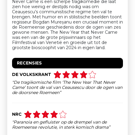
Never Came is een scherpe tragikomedie die laat
zien hoe weinig er destijds nodig was om
Ceaușescu’s communistische regime ten val te
brengen. Met humor en in stilistische beelden toont
regisseur Bogdan Mureșanu een cruciaal moment in
de Roemeense geschiedenis door de ogen van zes
gewone mensen. The New Year that Never Came
was een van de grote prijswinnaars op het
Filmfestival van Venetië en groeide uit tot de
grootste bioscoophit van 2024 in eigen land.
RECENSIES
DE VOLKSKRANT
"De tragikomische film ‘The New Year That Never
Came’ toont de val van Ceausescu door de ogen van
de doorsnee Roemeen”
NRC
"Paranoia en gefluister op de drempel van de
Roemeense revolutie, in sterk komisch drama”