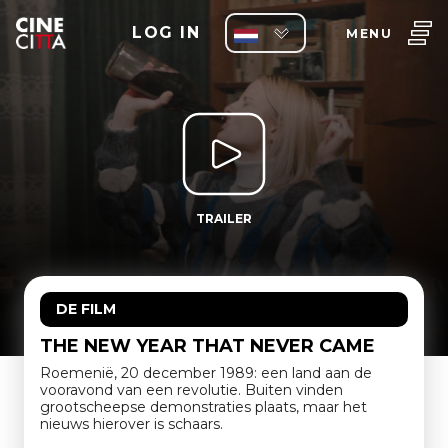
LOG IN
MENU
TRAILER
DE FILM
THE NEW YEAR THAT NEVER CAME
Roemenië, 20 december 1989: een land aan de
vooravond van een revolutie. Buiten vinden
grootscheepse demonstraties plaats, maar het
nieuws hierover is schaars.