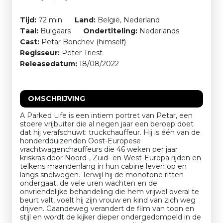
Tijd:
72 min
Land:
België, Nederland
Taal:
Bulgaars
Ondertiteling:
Nederlands
Cast:
Petar Bonchev (himself)
Regisseur:
Peter Triest
Releasedatum:
18/08/2022
OMSCHRIJVING
A Parked Life is een intiem portret van Petar, een
stoere vrijbuiter die al negen jaar een beroep doet
dat hij verafschuwt: truckchauffeur. Hij is één van de
honderdduizenden Oost-Europese
vrachtwagenchauffeurs die 46 weken per jaar
kriskras door Noord-, Zuid- en West-Europa rijden en
telkens maandenlang in hun cabine leven op en
langs snelwegen. Terwijl hij de monotone ritten
ondergaat, de vele uren wachten en de
onvriendelijke behandeling die hem vrijwel overal te
beurt valt, voelt hij zijn vrouw en kind van zich weg
drijven. Gaandeweg verandert de film van toon en
stijl en wordt de kijker dieper ondergedompeld in de