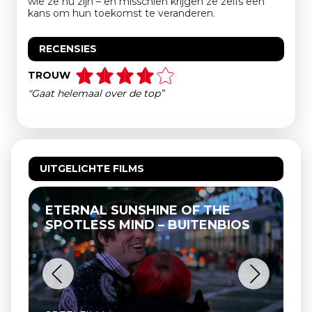
wie ze nu zijn – en misschien krijgen ze zelfs een
kans om hun toekomst te veranderen.
RECENSIES
TROUW
"Gaat helemaal over de top”
UITGELICHTE FILMS
ETERNAL SUNSHINE OF THE
THEL
SPOTLESS MIND – BUITENBIOS