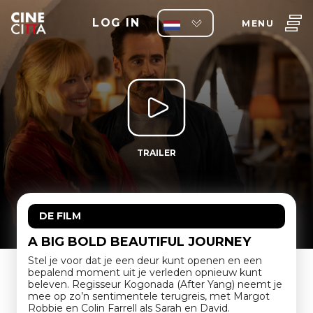
LOG IN
MENU
TRAILER
DE FILM
A BIG BOLD BEAUTIFUL JOURNEY
Stel je voor dat je een deur kunt openen en een
bepalend moment uit je verleden opnieuw kunt
beleven. Regisseur Kogonada (After Yang) neemt je
mee op zo’n sentimentele terugreis, met Margot
Robbie en Colin Farrell als Sarah en David.