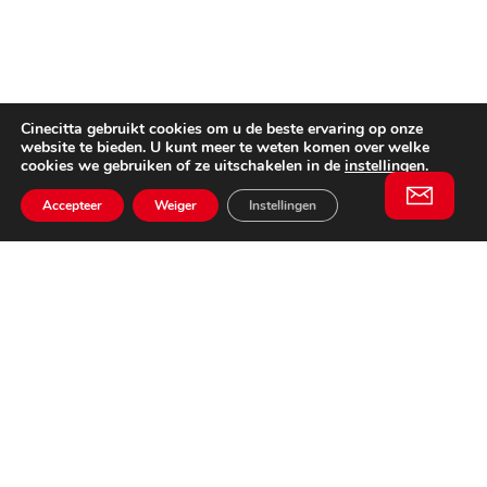
Cinecitta gebruikt cookies om u de beste ervaring op onze
website te bieden. U kunt meer te weten komen over welke
cookies we gebruiken of ze uitschakelen in de
instellingen
.
Accepteer
Weiger
Instellingen
Willem II Straat 29
5038 BA, Tilburg
085 902 2996
Schrijf je in
Email
voor onze
This website is not affiliated
nieuwsbrief