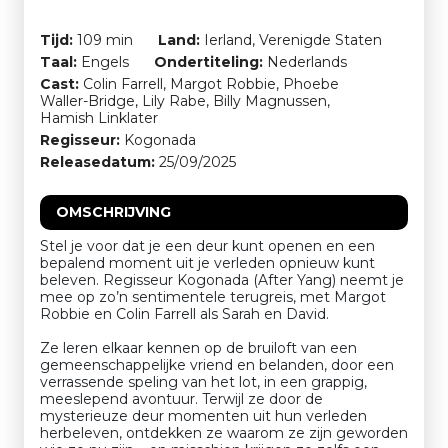
Tijd:
109 min
Land:
Ierland, Verenigde Staten
Taal:
Engels
Ondertiteling:
Nederlands
Cast:
Colin Farrell, Margot Robbie, Phoebe
Waller-Bridge, Lily Rabe, Billy Magnussen,
Hamish Linklater
Regisseur:
Kogonada
Releasedatum:
25/09/2025
OMSCHRIJVING
Stel je voor dat je een deur kunt openen en een
bepalend moment uit je verleden opnieuw kunt
beleven. Regisseur Kogonada (After Yang) neemt je
mee op zo’n sentimentele terugreis, met Margot
Robbie en Colin Farrell als Sarah en David.
Ze leren elkaar kennen op de bruiloft van een
gemeenschappelijke vriend en belanden, door een
verrassende speling van het lot, in een grappig,
meeslepend avontuur. Terwijl ze door de
mysterieuze deur momenten uit hun verleden
herbeleven, ontdekken ze waarom ze zijn geworden