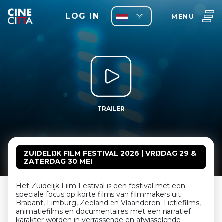
LOG IN
MENU
TRAILER
ZUIDELIJK FILM FESTIVAL 2026 | VRIJDAG 29 &
ZATERDAG 30 MEI
Het Zuidelijk Film Festival is een festival met een
speciale focus op korte films van filmmakers uit
Brabant, Limburg, Zeeland en Vlaanderen. Fictiefilms,
animatiefilms en documentaires met een narratief
karakter worden in verrassende en afwisselende