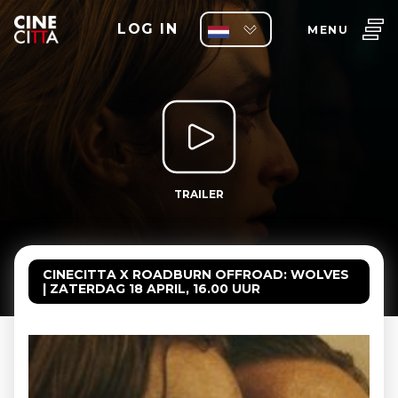
LOG IN
MENU
TRAILER
CINECITTA X ROADBURN OFFROAD: WOLVES
| ZATERDAG 18 APRIL, 16.00 UUR