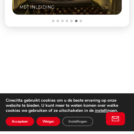
INCLUSIEF Q&A M
EIDING
NAAIJKENS
Cinecitta gebruikt cookies om u de beste ervaring op onze
website te bieden. U kunt meer te weten komen over welke
cookies we gebruiken of ze uitschakelen in de
instellingen
.
Accepteer
Weiger
Instellingen