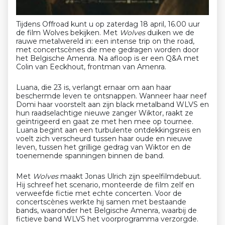
Tijdens Offroad kunt u op zaterdag 18 april, 16.00 uur
de film Wolves bekijken. Met
Wolves
duiken we de
rauwe metalwereld in: een intense trip on the road,
met concertscènes die mee gedragen worden door
het Belgische Amenra. Na afloop is er een Q&A met
Colin van Eeckhout, frontman van Amenra.
Luana, die 23 is, verlangt ernaar om aan haar
beschermde leven te ontsnappen. Wanneer haar neef
Domi haar voorstelt aan zijn black metalband WLVS en
hun raadselachtige nieuwe zanger Wiktor, raakt ze
geïntrigeerd en gaat ze met hen mee op tournee.
Luana begint aan een turbulente ontdekkingsreis en
voelt zich verscheurd tussen haar oude en nieuwe
leven, tussen het grillige gedrag van Wiktor en de
toenemende spanningen binnen de band.
Met
Wolves
maakt Jonas Ulrich zijn speelfilmdebuut.
Hij schreef het scenario, monteerde de film zelf en
verweefde fictie met echte concerten. Voor de
concertscènes werkte hij samen met bestaande
bands, waaronder het Belgische Amenra, waarbij de
fictieve band WLVS het voorprogramma verzorgde.