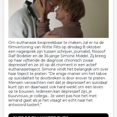
Om euthanasie bespreekbaar te maken, zal er na de
filmvertoning van Witte Flits op dinsdag 8 oktober
een nagesprek zijn tussen schrijver, journalist, filosoof
Ralf Bodelier en de 36-jarige Simone Middel. Zij kreeg
op haar vijftiende de diagnose chronisch zwaar
depressief en ze zit op dit moment in een actief
euthanasietraject. Simone vindt het belangrijk om over
haar traject te praten: “De enige manier om het taboe
op suïcidaliteit te doorbreken is door erover te praten.
Mensen verwachten niet dat je depressief en suïcidaal
kunt zijn en daarnaast ook hard werkt om een leven
op te bouwen. Iedereen kan depressief zijn, je
buurvrouw, je collega… Je weet pas hoe het met
iemand gaat als je het vraagt en echt naar het
antwoord luistert.”