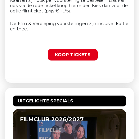
Kaarten zijn ook per voorstelling te bestellen. Dat kan
ook via de rode ticketknop hieronder. Kies dan voor de
optie filmticket (prijs €11,75).
De Film & Verdieping voorstellingen zijn inclusief koffie
en thee.
KOOP TICKETS
UITGELICHTE SPECIALS
RK VEULPOEPERS BV, DE HIPPIES
VAN BEEK