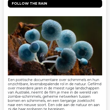
FOLLOW THE RAIN
Een poëtische documentaire over schimmels en hun
onzichtbare, levensbepalende rol in de natuur. Gefilmd
over meerdere jaren in de meest ruige landschappen
van Australië, neemt de film je mee in de wereld van
zombie-schimmels, geheime netwerken tussen
bomen en schimmels, en een tienjarige zoektocht
naar een nieuwe soort. Een ode aan de natuur en aan
zij die haar proberen te begrijpen.