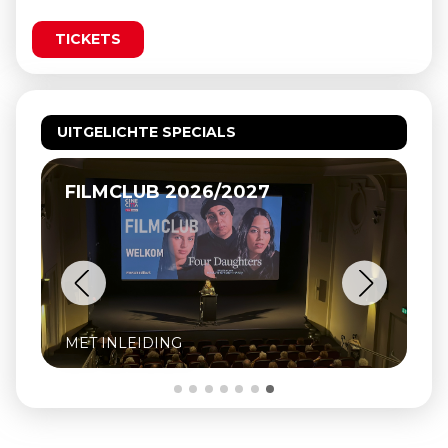
TICKETS
UITGELICHTE SPECIALS
RK VEULPOEPERS BV, DE HIPPIES
VAN BEEK
INCLUSIEF Q&A MET OPRICHTER ZJEF
NAAIJKENS