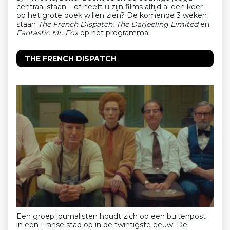
centraal staan – of heeft u zijn films altijd al een keer
op het grote doek willen zien? De komende 3 weken
staan
The French Dispatch
,
The Darjeeling Limited
en
Fantastic Mr. Fox
op het programma!
THE FRENCH DISPATCH
Een groep journalisten houdt zich op een buitenpost
in een Franse stad op in de twintigste eeuw. De