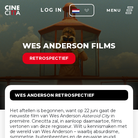
LOG IN
MENU
WES ANDERSON FILMS
RETROSPECTIEF
WES ANDERSON RETROSPECTIEF
Het aftellen is begonnen, want op 22 juni gaat de
nieuwste film van Wes Anderson
Asteroid City
in
première. Cinecitta zal, in aanloop daarnaartoe, films
vertonen van deze regisseur. Wilt u kennismaken met
de wereld van Wes Anderson – waarbij absurdisme,
symmetrie, buitenbeentjes en de eeuwige jeugd