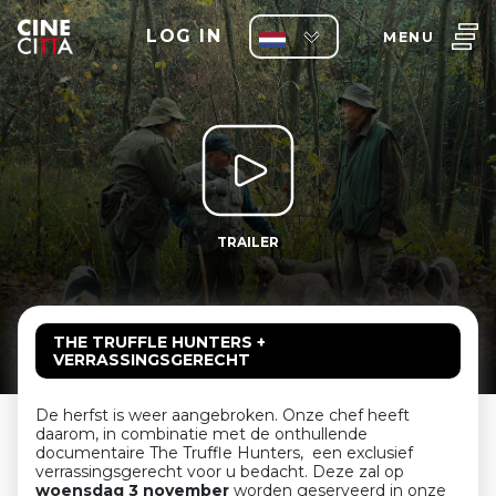
LOG IN
MENU
TRAILER
THE TRUFFLE HUNTERS +
VERRASSINGSGERECHT
De herfst is weer aangebroken. Onze chef heeft
daarom, in combinatie met de onthullende
documentaire The Truffle Hunters, een exclusief
verrassingsgerecht voor u bedacht. Deze zal op
woensdag 3 november
worden geserveerd in onze