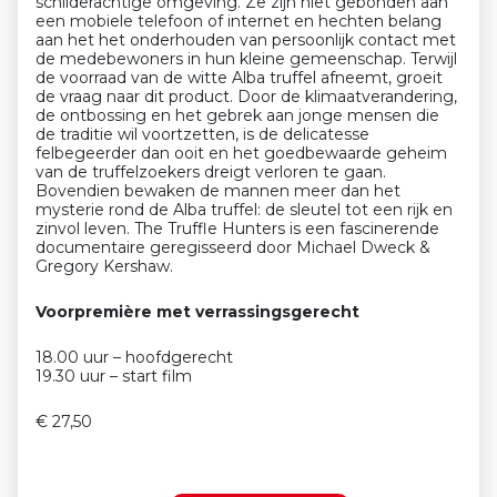
schilderachtige omgeving. Ze zijn niet gebonden aan
een mobiele telefoon of internet en hechten belang
aan het het onderhouden van persoonlijk contact met
de medebewoners in hun kleine gemeenschap. Terwijl
de voorraad van de witte Alba truffel afneemt, groeit
de vraag naar dit product. Door de klimaatverandering,
de ontbossing en het gebrek aan jonge mensen die
de traditie wil voortzetten, is de delicatesse
felbegeerder dan ooit en het goedbewaarde geheim
van de truffelzoekers dreigt verloren te gaan.
Bovendien bewaken de mannen meer dan het
mysterie rond de Alba truffel: de sleutel tot een rijk en
zinvol leven. The Truffle Hunters is een fascinerende
documentaire geregisseerd door Michael Dweck &
Gregory Kershaw.
Voorpremière met verrassingsgerecht
18.00 uur – hoofdgerecht
19.30 uur – start film
€ 27,50