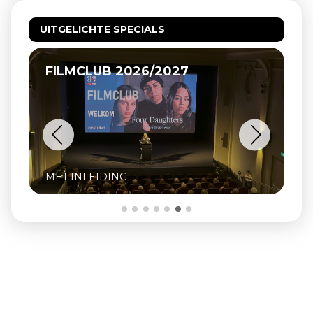
UITGELICHTE SPECIALS
RK VEULPOEPERS BV, DE HIPPIES
VAN BEEK
INCLUSIEF Q&A MET OPRICHTER ZJEF
NAAIJKENS