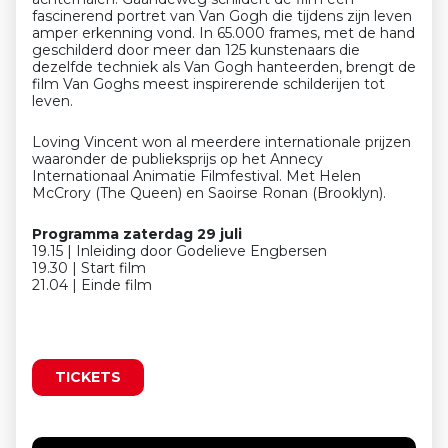
fascinerend portret van Van Gogh die tijdens zijn leven
amper erkenning vond. In 65.000 frames, met de hand
geschilderd door meer dan 125 kunstenaars die
dezelfde techniek als Van Gogh hanteerden, brengt de
film Van Goghs meest inspirerende schilderijen tot
leven.
Loving Vincent won al meerdere internationale prijzen
waaronder de publieksprijs op het Annecy
Internationaal Animatie Filmfestival. Met Helen
McCrory (The Queen) en Saoirse Ronan (Brooklyn).
Programma zaterdag 29 juli
19.15 | Inleiding door Godelieve Engbersen
19.30 | Start film
21.04 | Einde film
TICKETS