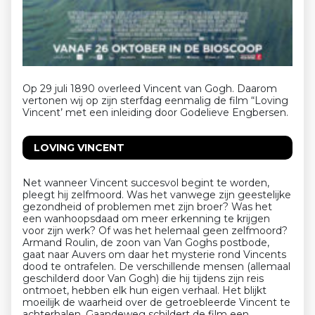
Op 29 juli 1890 overleed Vincent van Gogh. Daarom
vertonen wij op zijn sterfdag eenmalig de film “Loving
Vincent’ met een inleiding door Godelieve Engbersen.
LOVING VINCENT
Net wanneer Vincent succesvol begint te worden,
pleegt hij zelfmoord. Was het vanwege zijn geestelijke
gezondheid of problemen met zijn broer? Was het
een wanhoopsdaad om meer erkenning te krijgen
voor zijn werk? Of was het helemaal geen zelfmoord?
Armand Roulin, de zoon van Van Goghs postbode,
gaat naar Auvers om daar het mysterie rond Vincents
dood te ontrafelen. De verschillende mensen (allemaal
geschilderd door Van Gogh) die hij tijdens zijn reis
ontmoet, hebben elk hun eigen verhaal. Het blijkt
moeilijk de waarheid over de getroebleerde Vincent te
achterhalen. Gaandeweg schildert de film een