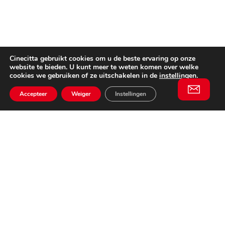
Cinecitta gebruikt cookies om u de beste ervaring op onze
website te bieden. U kunt meer te weten komen over welke
cookies we gebruiken of ze uitschakelen in de
instellingen
.
Accepteer
Weiger
Instellingen
Willem II Straat 29
5038 BA, Tilburg
085 902 2996
Schrijf je in
Email
voor onze
This website is not affiliated
nieuwsbrief